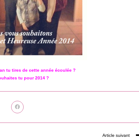
lan tu tires de cette année écoulée ?
uhaites tu pour 2014 ?
Ouvrir
dans
une
autre
fenêtre
Article suivant