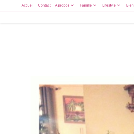
Skip
Accueil
Contact
A propos
Famille
Lifestyle
Bien
to
content