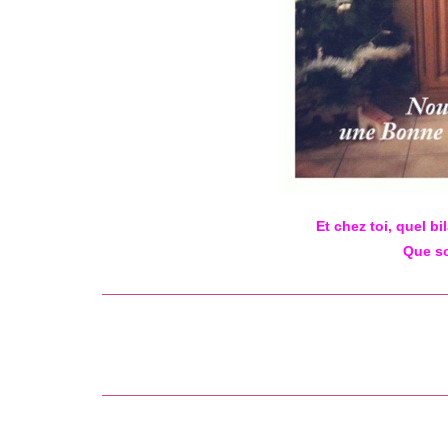
Et chez toi, quel bi
Que so
Read