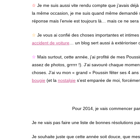
☆
Je me suis aussi vite rendu compte que j’avais déjà 
la même occasion, je me suis quand même demandé si
réponse mais l’envie est toujours là… mais ce ne se
☆
Je vous ai confié des choses importantes et intim
accident de voiture
… un blog sert aussi à extériorise
☆
Mais surtout, cette année, j’ai profité de mes Poussin
assez de photos, grrrrr !). J’ai savouré chaque moment,
choses. J’ai vu mon « grand » Poussin fêter ses 4 an
bougie
(et la
nostalgie
s’est emparée de moi, forcément
Pour 2014, je vais commencer par
Je ne vais pas faire une liste de bonnes résolutions pa
Je souhaite juste que cette année soit douce, que mes