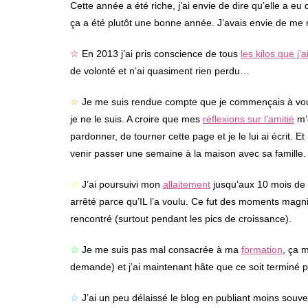
Cette année a été riche, j’ai envie de dire qu’elle a eu
ça a été plutôt une bonne année. J’avais envie de me r
☆
En 2013 j’ai pris conscience de tous
les kilos que j’a
de volonté et n’ai quasiment rien perdu…
☆
Je me suis rendue compte que je commençais à voulo
je ne le suis. A croire que mes
réflexions sur l’amitié
m’o
pardonner, de tourner cette page et je le lui ai écrit. E
venir passer une semaine à la maison avec sa famille. 
☆
J’ai poursuivi mon
allaitement
jusqu’aux 10 mois de P
arrêté parce qu’IL l’a voulu. Ce fut des moments magn
rencontré (surtout pendant les pics de croissance).
☆
Je me suis pas mal consacrée à ma
formation
, ça 
demande) et j’ai maintenant hâte que ce soit terminé
☆
J’ai un peu délaissé le blog en publiant moins sou