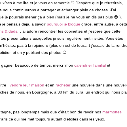
x/ses à me lire et je vous en remercie ♡ J’espère que je réussirais,
e nous continuerons à partager et échanger plein de choses. J’ai
ue je pourrais mener ça à bien (mais je ne vous en dis pas plus 😉 ).
 je pensais déjà, à savoir
pourquoi je blogue
grâce, entre autre, à cett
ms & dads
. J’ai adoré rencontrer les copinettes et j’espère que cette
tes présentations auxquelles je suis régulièrement invitée. Vous êtes
 n’hésitez pas à la rejoindre (plus on est de fous…) j’essaie de la rendr
tidien et en y publiant des photos 😉
it gagner beaucoup de temps, merci mon
calendrier familial
et
ître :
vendre leur maison
et en
racheter
une nouvelle dans une nouvell
roches de nous, en Bourgogne, à 30 km du Jura, un endroit qui nous pla
tagne, pas longtemps mais que c’était bon de revoir nos
marmottes
aris ce qui me met toujours autant d’étoiles dans les yeux.