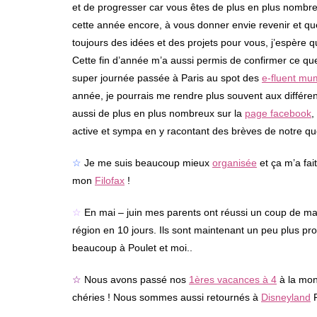
et de progresser car vous êtes de plus en plus nombreu
cette année encore, à vous donner envie revenir et qu
toujours des idées et des projets pour vous, j’espère q
Cette fin d’année m’a aussi permis de confirmer ce que
super journée passée à Paris au spot des
e-fluent mu
année, je pourrais me rendre plus souvent aux différen
aussi de plus en plus nombreux sur la
page facebook
,
active et sympa en y racontant des brèves de notre quo
☆
Je me suis beaucoup mieux
organisée
et ça m’a fa
mon
Filofax
!
☆
En mai – juin mes parents ont réussi un coup de ma
région en 10 jours. Ils sont maintenant un peu plus p
beaucoup à Poulet et moi..
☆
Nous avons passé nos
1ères vacances à 4
à la mon
chéries ! Nous sommes aussi retournés à
Disneyland
P