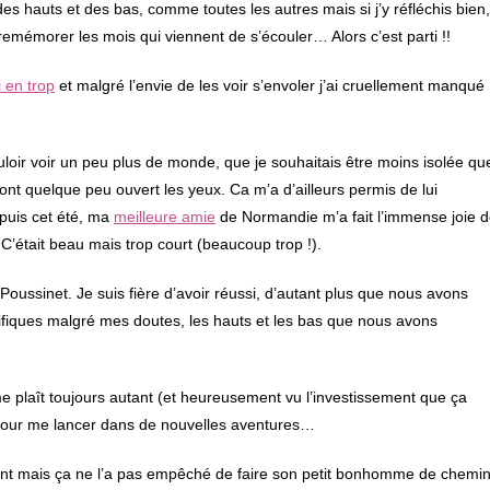
 des hauts et des bas, comme toutes les autres mais si j’y réfléchis bien,
emémorer les mois qui viennent de s’écouler… Alors c’est parti !!
i en trop
et malgré l’envie de les voir s’envoler j’ai cruellement manqué
ir voir un peu plus de monde, que je souhaitais être moins isolée qu
nt quelque peu ouvert les yeux. Ca m’a d’ailleurs permis de lui
t puis cet été, ma
meilleure amie
de Normandie m’a fait l’immense joie 
C’était beau mais trop court (beaucoup trop !).
oussinet. Je suis fière d’avoir réussi, d’autant plus que nous avons
ifiques malgré mes doutes, les hauts et les bas que nous avons
me plaît toujours autant (et heureusement vu l’investissement que ça
 pour me lancer dans de nouvelles aventures…
vent mais ça ne l’a pas empêché de faire son petit bonhomme de chemi