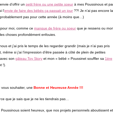
envie d’offrir un
petit frère ou une petite soeur
à mes Poussinous et pa
 l’
envie de faire des bébés ça passait un jour
??! Je n’ai pas encore la
ra probablement pas pour cette année (à moins que…)
es pour moi, comme ce
manque de frère ou soeur
que je ressens ou mo
r des choses profondément enfouies.
ous et j’ai pris le temps de les regarder grandir (mais je n’ai pas pris
 même si j’ai l’impression d’être passée à côté de plein de petites
s avec son
gâteau Toy Story
et mon « bébé » Poussinet souffler sa
1ère
 !).
 vous souhaiter, une
Bonne et Heureuse Année !!!
rce que je sais que je ne les tiendrais pas…
 Poussinous soient heureux, que nos projets personnels aboutissent et