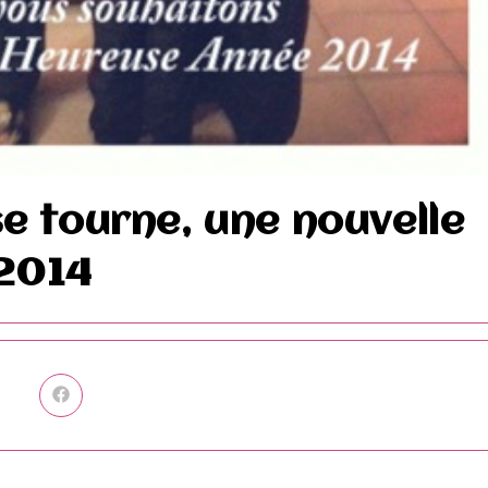
e tourne, une nouvelle
 2014
Ouvrir
dans
une
autre
fenêtre