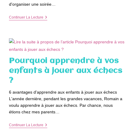
d'organiser une soirée…
On
Continuer La Lecture
Joue
À
Quels
Jeux
De
Société
Quand
On
Pourquoi apprendre à vos
A
Peu
enfants à jouer aux échecs
De
Temps
?
Devant
Soi
?
6 avantages d'apprendre aux enfants à jouer aux échecs
L'année dernière, pendant les grandes vacances, Romain a
voulu apprendre à jouer aux échecs. Par chance, nous
étions chez mes parents…
Pourquoi
Continuer La Lecture
Apprendre