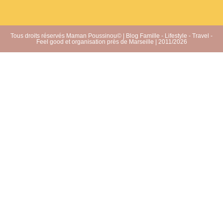
Tous droits réservés Maman Poussinou© | Blog Famille - Lifestyle - Travel -
Feel good et organisation près de Marseille | 2011/2026