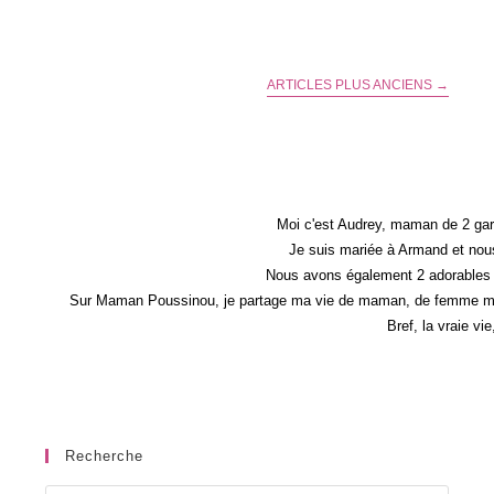
À
Vos
Enfants
À
Jouer
ARTICLES PLUS ANCIENS
→
Aux
Échecs
?
Moi c'est Audrey, maman de 2 gar
Je suis mariée à Armand et nous
Nous avons également 2 adorables 
Sur Maman Poussinou, je partage ma vie de maman, de femme mais 
Bref, la vraie vi
Recherche