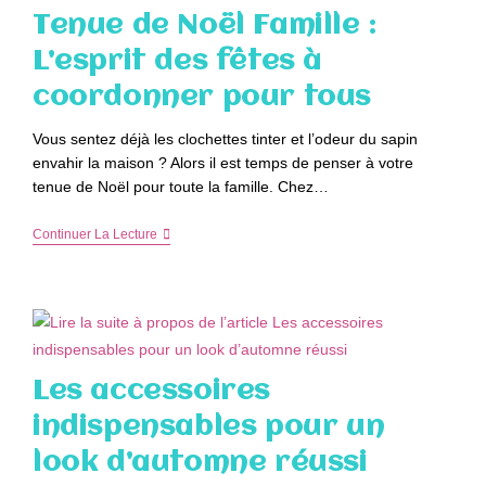
Enfants
Tenue de Noël Famille :
:
Conseils
L’esprit des fêtes à
Et
Astuces
coordonner pour tous
Pour
Des
Trajets
Vous sentez déjà les clochettes tinter et l’odeur du sapin
Sereins
envahir la maison ? Alors il est temps de penser à votre
tenue de Noël pour toute la famille. Chez…
Tenue
Continuer La Lecture
De
Noël
Famille
:
L’esprit
Des
Fêtes
À
Les accessoires
Coordonner
Pour
indispensables pour un
Tous
look d’automne réussi