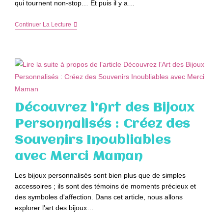
qui tournent non-stop… Et puis il y a…
Pourquoi
Continuer La Lecture
Renforcer
Son
Périnée
Est
Essentiel
Pour
La
Santé
Des
Femmes
Découvrez l’Art des Bijoux
Personnalisés : Créez des
Souvenirs Inoubliables
avec Merci Maman
Les bijoux personnalisés sont bien plus que de simples
accessoires ; ils sont des témoins de moments précieux et
des symboles d'affection. Dans cet article, nous allons
explorer l'art des bijoux…