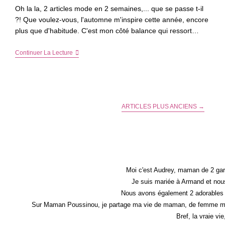
Oh la la, 2 articles mode en 2 semaines,... que se passe t-il
?! Que voulez-vous, l'automne m'inspire cette année, encore
plus que d'habitude. C'est mon côté balance qui ressort…
Les
Continuer La Lecture
Accessoires
Indispensables
Pour
Un
Look
D’automne
ARTICLES PLUS ANCIENS
→
Réussi
Moi c'est Audrey, maman de 2 gar
Je suis mariée à Armand et nous
Nous avons également 2 adorables 
Sur Maman Poussinou, je partage ma vie de maman, de femme mais 
Bref, la vraie vi