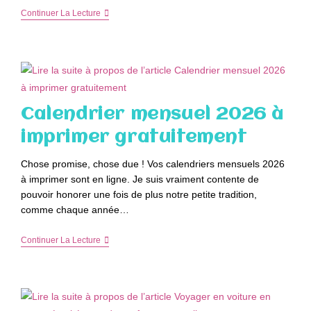
Découvrez
Continuer La Lecture
L’Art
Des
Bijoux
Personnalisés
:
Créez
Des
Souvenirs
Calendrier mensuel 2026 à
Inoubliables
Avec
imprimer gratuitement
Merci
Maman
Chose promise, chose due ! Vos calendriers mensuels 2026
à imprimer sont en ligne. Je suis vraiment contente de
pouvoir honorer une fois de plus notre petite tradition,
comme chaque année…
Calendrier
Continuer La Lecture
Mensuel
2026
À
Imprimer
Gratuitement