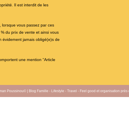
iété. Il est interdit de les
on, lorsque vous passez par ces
 du prix de vente et ainsi vous
en évidement jamais obligé(e)s de
comportent une mention “Article
an Poussinou© | Blog Famille - Lifestyle - Travel - Feel good et organisation près