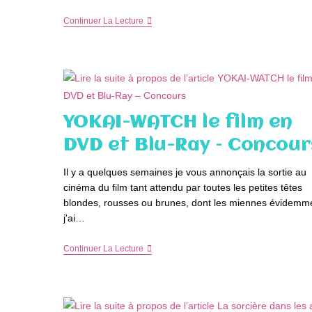
Ce
Continuer La Lecture
Que
J’ai
Regardé
Sur
Netflix
Au
2ème
Trimestre
YOKAI-WATCH le film en
DVD et Blu-Ray – Concour
Il y a quelques semaines je vous annonçais la sortie au
cinéma du film tant attendu par toutes les petites têtes
blondes, rousses ou brunes, dont les miennes évidemme
j'ai…
YOKAI-
Continuer La Lecture
WATCH
Le
Film
En
DVD