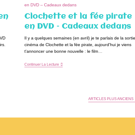
–
Concours
 en
Clochette et la fée pirate
en DVD – Cadeaux dedans
DVD
Il y a quelques semaines (en avril) je te parlais de la sorti
rs.
cinéma de Clochette et la fée pirate, aujourd'hui je viens
…
t'annoncer une bonne nouvelle : le film…
Clochette
Continuer La Lecture
Et
La
Fée
Pirate
En
DVD
–
ARTICLES PLUS ANCIENS
Cadeaux
Dedans