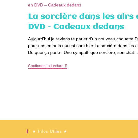
Et
Blu-
Ray
La sorcière dans les airs
–
Concours
DVD – Cadeaux dedans
Aujourd'hui je reviens te parler d'un nouveau chouette 
pour nos enfants qui est sorti hier La sorcière dans les ai
De quoi ça parle : Une sympathique sorcière, son chat
La
Continuer La Lecture
Sorcière
Dans
Les
Airs
En
DVD
–
Cadeaux
Dedans
★ Infos Utiles ★