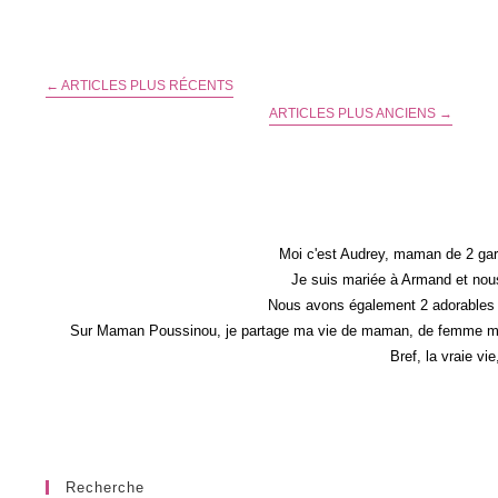
Pour
Trouver
Sa
Mission
De
←
ARTICLES PLUS RÉCENTS
Vie
Et
ARTICLES PLUS ANCIENS
→
Se
Réaliser
Pleinement
Moi c'est Audrey, maman de 2 gar
Je suis mariée à Armand et nous
Nous avons également 2 adorables 
Sur Maman Poussinou, je partage ma vie de maman, de femme mais 
Bref, la vraie vi
Recherche