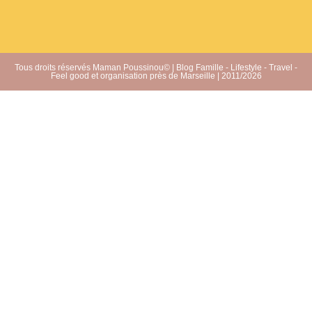
Tous droits réservés Maman Poussinou© | Blog Famille - Lifestyle - Travel -
Feel good et organisation près de Marseille | 2011/2026