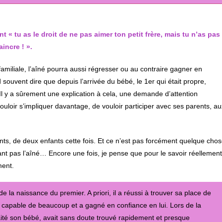
 « tu as le droit de ne pas aimer ton petit frère, mais tu n’as pas
aincre ! ».
amiliale, l’aîné pourra aussi régresser ou au contraire gagner en
souvent dire que depuis l’arrivée du bébé, le 1er qui était propre,
Il y a sûrement une explication à cela, une demande d’attention
ouloir s’impliquer davantage, de vouloir participer avec ses parents, au
rents, de deux enfants cette fois. Et ce n’est pas forcément quelque cho
sant pas l’aîné… Encore une fois, je pense que pour le savoir réellement
ment.
 la naissance du premier. A priori, il a réussi à trouver sa place de
it capable de beaucoup et a gagné en confiance en lui. Lors de la
laité son bébé, avait sans doute trouvé rapidement et presque