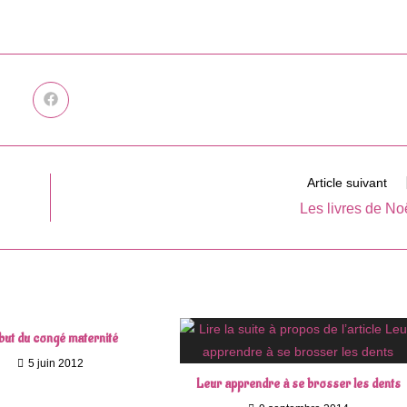
Ouvrir
dans
une
autre
fenêtre
Article suivant
Les livres de No
but du congé maternité
5 juin 2012
Leur apprendre à se brosser les dents