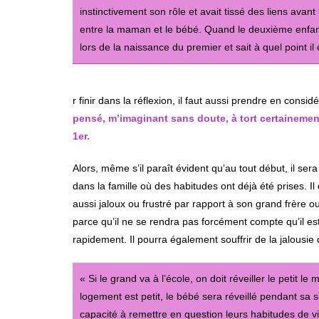
instinctivement son rôle et avait tissé des liens avan
entre la maman et le bébé. Quand le deuxième enfant
lors de la naissance du premier et sait à quel point il
r finir dans la réflexion, il faut aussi prendre en cons
pensé, m’imaginant sans doute, à tort certainement
1er.
Alors, même s’il paraît évident qu’au tout début, il sera 
dans la famille où des habitudes ont déjà été prises. Il
aussi jaloux ou frustré par rapport à son grand frère ou
parce qu’il ne se rendra pas forcément compte qu’il est
rapidement. Il pourra également souffrir de la jalousie
« Si le grand va à l’école, on doit réveiller le petit l
logement est petit, le bébé sera réveillé pendant sa si
capacité à remettre en question leurs habitudes de vi