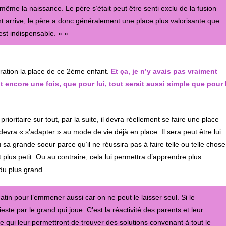
t même la naissance. Le père s’était peut être senti exclu de la fusion
 arrive, le père a donc généralement une place plus valorisante que
 est indispensable. » »
idération la place de ce 2ème enfant.
Et ça, je n’y avais pas vraiment
 encore une fois, que pour lui, tout serait aussi simple que pour 
prioritaire sur tout, par la suite, il devra réellement se faire une place
 devra « s’adapter » au mode de vie déjà en place. Il sera peut être lui
 sa grande soeur parce qu’il ne réussira pas à faire telle ou telle chose
 plus petit. Ou au contraire, cela lui permettra d’apprendre plus
 du plus grand.
e matin pour l’emmener aussi car on ne peut le laisser seul. Si le
este par le grand qui joue. C’est la réactivité des parents et leur
e qui leur permettront de trouver des solutions convenant à tout le