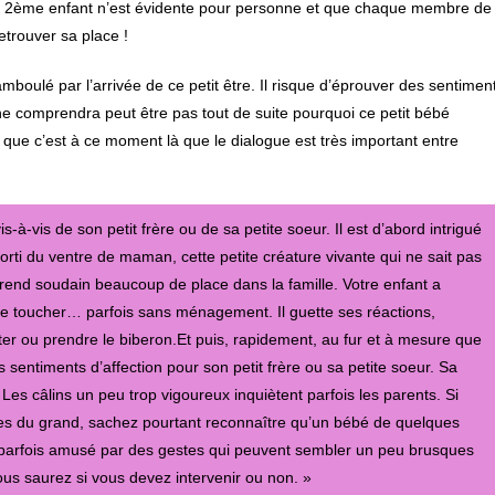
d’un 2ème enfant n’est évidente pour personne et que chaque membre de
etrouver sa place !
hamboulé par l’arrivée de ce petit être. Il risque d’éprouver des sentimen
 ne comprendra peut être pas tout de suite pourquoi ce petit bébé
 que c’est à ce moment là que le dialogue est très important entre
s-à-vis de son petit frère ou de sa petite soeur. Il est d’abord intrigué
t sorti du ventre de maman, cette petite créature vivante qui ne sait pas
rend soudain beaucoup de place dans la famille. Votre enfant a
le toucher… parfois sans ménagement. Il guette ses réactions,
ter ou prendre le biberon.Et puis, rapidement, au fur et à mesure que
sentiments d’affection pour son petit frère ou sa petite soeur. Sa
Les câlins un peu trop vigoureux inquiètent parfois les parents. Si
ses du grand, sachez pourtant reconnaître qu’un bébé de quelques
t parfois amusé par des gestes qui peuvent sembler un peu brusques
ous saurez si vous devez intervenir ou non. »