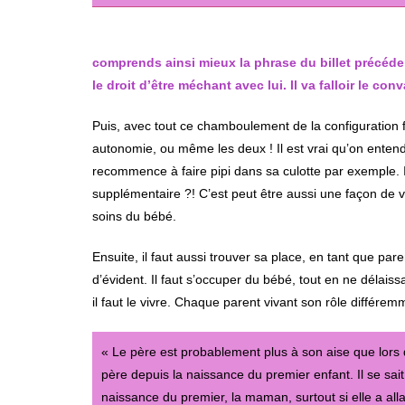
comprends ainsi mieux la phrase du billet précédent
le droit d’être méchant avec lui. Il va falloir le conv
Puis, avec tout ce chamboulement de la configuration f
autonomie, ou même les deux ! Il est vrai qu’on entend 
recommence à faire pipi dans sa culotte par exemple. 
supplémentaire ?! C’est peut être aussi une façon de v
soins du bébé.
Ensuite, il faut aussi trouver sa place, en tant que pa
d’évident. Il faut s’occuper du bébé, tout en ne délais
il faut le vivre. Chaque parent vivant son rôle différem
« Le père est probablement plus à son aise que lors de
père depuis la naissance du premier enfant. Il se sa
naissance du premier, la maman, surtout si elle a al