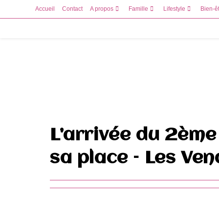
Skip
Accueil
Contact
A propos
Famille
Lifestyle
Bien-ê
to
content
L’arrivée du 2ème
sa place – Les Ven