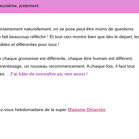
 deuxième, justement.
ertainement naturellement, on se pose peut être moins de questions
fait beaucoup réfléchir ! Et tout ceci montre bien que dès le départ, le
bles et différentes pour tous !
ue chaque grossesse est différente, chaque être humain est différent,
prentissage, un nouveau recommencement. A chaque fois, il faut tout
tres…
J’ai hâte de connaître ça, moi aussi !
dez-vous hebdomadaire de la super
Madame Déjantée
.