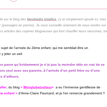
dans
une
autre
fenêtre
ité sur le blog des
Vendredis Intellos
, j’y ai simplement ajouté ici, mes
er (passages en parme). Je vous conseille vivement de vous rendre sur
rs articles des copines blogueuses qui font chauffer leurs neurones, to
le sujet de l’arrivée du 2ème enfant, qui me semblait être un
y jeter un oeil.
ns parce qu’évidemment je n’ai pas la moindre idée en vrai de ce
rs seul avec ses parents, à l’arrivée d’un petit frère ou d’une
s d’ailleurs.
ller
, du blog
«
Miniglobetrotteur
«
a eu l’immense gentillesse de
me enfant »
d’Anne-Claire Paumard, et je l’en remercie grandement !!