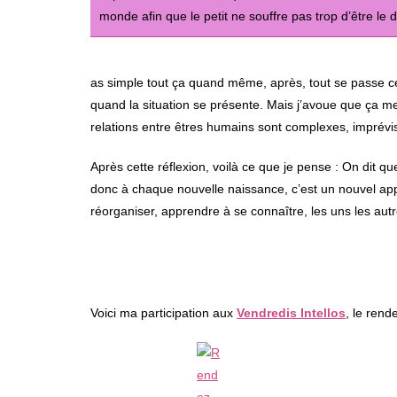
monde afin que le petit ne souffre pas trop d’être le
as simple tout ça quand même, après, tout se passe c
quand la situation se présente. Mais j’avoue que ça me 
relations entre êtres humains sont complexes, imprévisi
Après cette réflexion, voilà ce que je pense : On dit q
donc à chaque nouvelle naissance, c’est un nouvel ap
réorganiser, apprendre à se connaître, les uns les au
Voici ma participation aux
Vendredis Intellos
, le ren