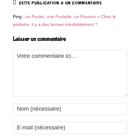
CETTE PUBLICATION A UN COMMENTAIRE
Ping :
un Poulet, une Poulette, un Poussin » Chez le
pédiatre, il y a des larmes inévitablement ?
Laisser un commentaire
Comment
Enter
your
name
Enter
or
your
username