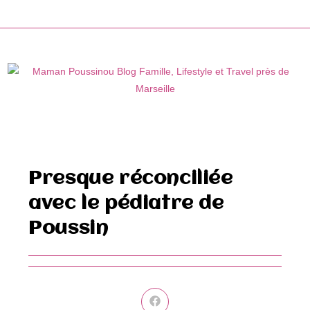
Skip
to
content
Presque réconciliée
avec le pédiatre de
Poussin
Ouvrir