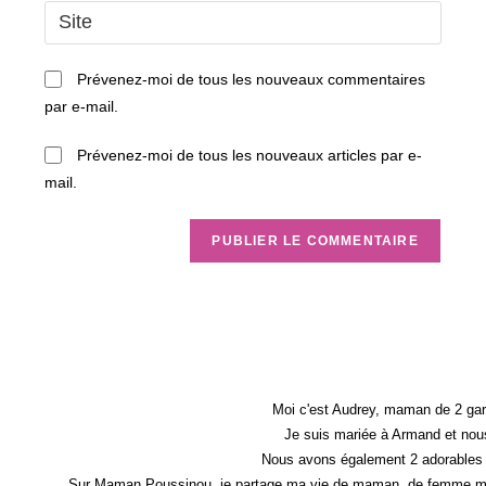
email
Saisir
to
address
l’URL
comment
to
de
Prévenez-moi de tous les nouveaux commentaires
comment
votre
par e-mail.
site
(facultatif)
Prévenez-moi de tous les nouveaux articles par e-
mail.
Moi c'est Audrey, maman de 2 gar
Je suis mariée à Armand et nous
Nous avons également 2 adorables 
Sur Maman Poussinou, je partage ma vie de maman, de femme mais 