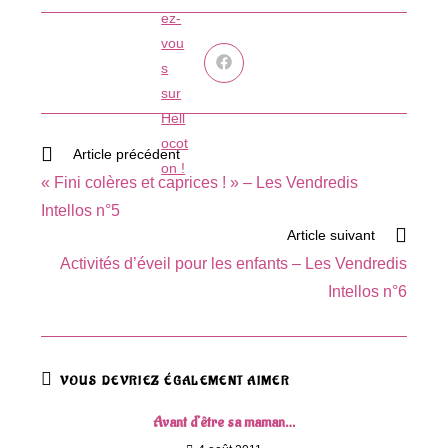
Ouvrir
dans
une
autre
fenêtre
Read
Article précédent
more
« Fini colères et caprices ! » – Les Vendredis
articles
Intellos n°5
Article suivant
Activités d’éveil pour les enfants – Les Vendredis
Intellos n°6
VOUS DEVRIEZ ÉGALEMENT AIMER
Avant d’être sa maman…