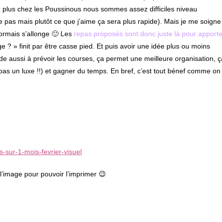
en plus chez les Poussinous nous sommes assez difficiles niveau
pas mais plutôt ce que j’aime ça sera plus rapide). Mais je me soigne
ormais s’allonge 🙂 Les
repas proposés sont donc juste là pour apporte
 ? » finit par être casse pied. Et puis avoir une idée plus ou moins
e aussi à prévoir les courses, ça permet une meilleure organisation, ç
pas un luxe !!) et gagner du temps. En bref, c’est tout bénef comme on
r l’image pour pouvoir l’imprimer 😉