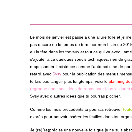
Le mois de janvier est passé à une allure folle et je
pas encore eu le temps de terminer mon bilan de 2015 (
eu la tête dans les travaux et tout ce qui va avec : a
s’ajouter à ça quelques soucis techniques, rien de gr
empoisonner l’existence comme l’automatisme de porta
retard avec
Sysy
pour la publication des menus mensuel
te fais pas languir plus longtemps, voici le
planning de
regroupe donc nos idées de repas pour tous les jours 
Sysy avec d’autres idées que tu pourras piocher.
Comme les mois précédents tu pourras retrouver
tout
exprès pour pouvoir insérer les feuilles dans ton organis
Je (re)(re)précise une nouvelle fois que je ne suis a