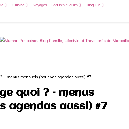
tre
Cuisine
Voyages
Lectures / Loisirs
Blog Life
nge quoi ? – menus
s agendas aussi) #7