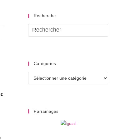
Recherche
e
Catégories
Catégories
ez
Parrainages
e