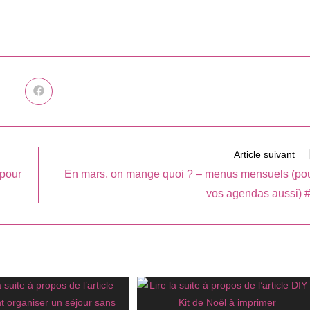
Ouvrir
dans
une
autre
fenêtre
Article suivant
(pour
En mars, on mange quoi ? – menus mensuels (po
vos agendas aussi) 