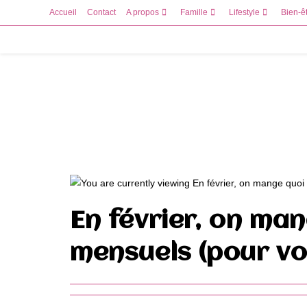
Skip
Accueil
Contact
A propos
Famille
Lifestyle
Bien-ê
to
content
En février, on ma
mensuels (pour vo