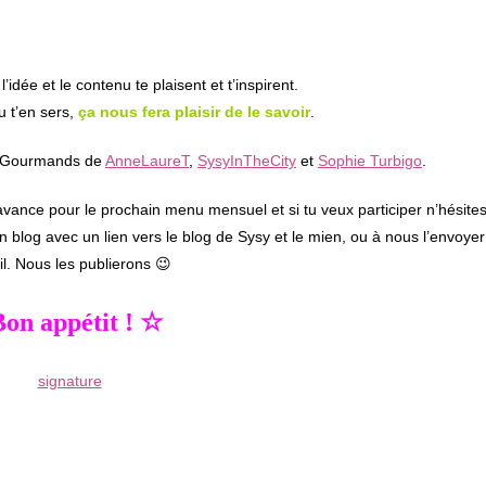
idée et le contenu te plaisent et t’inspirent.
u t’en sers,
ça nous fera plaisir de le savoir
.
is Gourmands de
AnneLaureT
,
SysyInTheCity
et
Sophie Turbigo
.
’avance pour le prochain menu mensuel et si tu veux participer n’hésite
ton blog avec un lien vers le blog de Sysy et le mien, ou à nous l’envoyer
l. Nous les publierons 😉
on appétit ! ☆