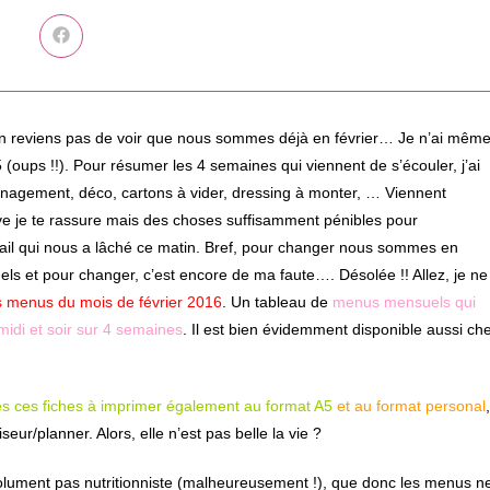
Ouvrir
dans
une
autre
fenêtre
 n’en reviens pas de voir que nous sommes déjà en février… Je n’ai mêm
oups !!). Pour résumer les 4 semaines qui viennent de s’écouler, j’ai
ménagement, déco, cartons à vider, dressing à monter, … Viennent
ave je te rassure mais des choses suffisamment pénibles pour
il qui nous a lâché ce matin. Bref, pour changer nous sommes en
s et pour changer, c’est encore de ma faute…. Désolée !! Allez, je ne
s menus du mois de février 2016
. Un tableau de
menus mensuels qui
midi et soir sur 4 semaines
. Il est bien évidemment disponible aussi ch
es ces fiches à imprimer également au format A5
et au format personal
,
eur/planner. Alors, elle n’est pas belle la vie ?
bsolument pas nutritionniste (malheureusement !), que donc les menus n