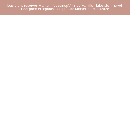
Tous droits réservés Maman Poussinou© | Blog Famille - Lifestyle - Travel -
Feel good et organisation près de Marseille | 2011/2026