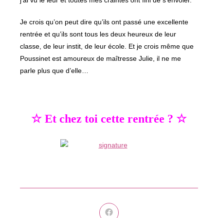
j’ai vu le leur et toutes mes craintes ont fini de s’envoler.
Je crois qu’on peut dire qu’ils ont passé une excellente
rentrée et qu’ils sont tous les deux heureux de leur
classe, de leur instit, de leur école. Et je crois même que
Poussinet est amoureux de maîtresse Julie, il ne me
parle plus que d’elle…
☆ Et chez toi cette rentrée ? ☆
Ouvrir