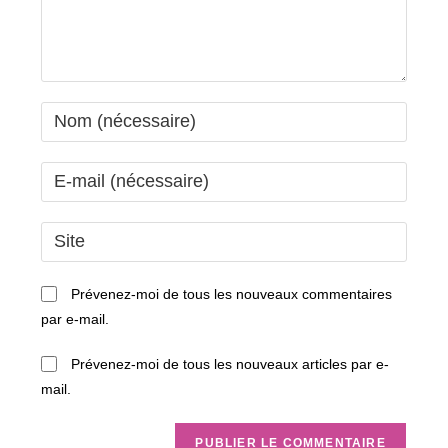
Enter
your
name
Enter
or
your
username
email
Saisir
to
address
l’URL
comment
to
de
Prévenez-moi de tous les nouveaux commentaires
comment
votre
par e-mail.
site
(facultatif)
Prévenez-moi de tous les nouveaux articles par e-
mail.