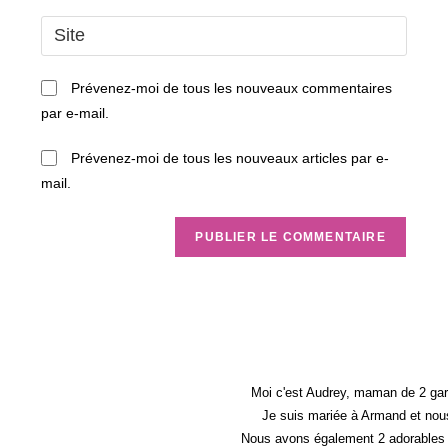
username
email
Saisir
to
address
l’URL
comment
to
de
Prévenez-moi de tous les nouveaux commentaires
comment
votre
par e-mail.
site
(facultatif)
Prévenez-moi de tous les nouveaux articles par e-
mail.
Moi c'est Audrey, maman de 2 gar
Je suis mariée à Armand et nous
Nous avons également 2 adorables 