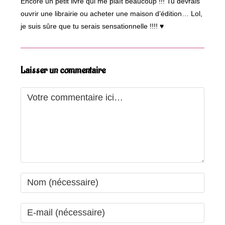
Encore un petit livre qui me plaît beaucoup !!! Tu devrais
ouvrir une librairie ou acheter une maison d’édition… Lol,
je suis sûre que tu serais sensationnelle !!!! ♥
Laisser un commentaire
Comment
Enter
your
name
Enter
or
your