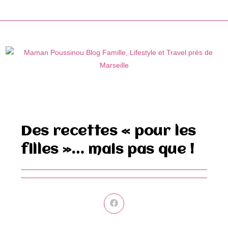
Skip
to
content
Des recettes « pour les
filles »… mais pas que !
Ouvrir
dans
une
autre