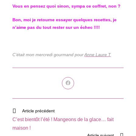
Vous en pensez quoi sinon, sympa ce coffret, non ?
Bon, moi je retourne essayer quelques recettes, je
n’aime pas du tout rester sur un échec !!!!
C’était mon mercredi gourmand pour
Anne Laure T
Ouvrir
dans
une
autre
fenêtre
Read
Article précédent
more
C’est bientôt l’été ! Mangeons de la glace… fait
articles
maison !
Article suivant