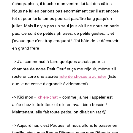
échographies, il touche mon ventre, lui fait des câlins.
Nous ne lui en parlons pas énormément car il est encore
tôt et pour lui le temps pourrait paraître long jusqu’en
juillet. Mais il n’y a pas un seul jour où il ne nous en parle
pas. Ce sont de petites phrases, de petits gestes,… et
j’avoue que c’est trop craquant ! J’ai hâte de le découvrir
en grand frère !
-> J’ai commencé à faire quelques achats pour la
chambre de notre Petit Oeuf et ça me réjouit, même s’il
reste encore une sacrée
liste de choses à acheter
(liste
que je ne cesse d’agrandir évidemment).
-> Kiki mon «
chien-chat
» comme j’aime l’appeler est
allée chez le toiletteur et elle en avait bien besoin !
Maintenant, elle fait toute petite, on dirait un rat 🙂
-> Aujourd’hui, c’est Pâques, et nous allons le passer en
famille, chez mes Beaux Pôrents, avec mes Pôrents, ma