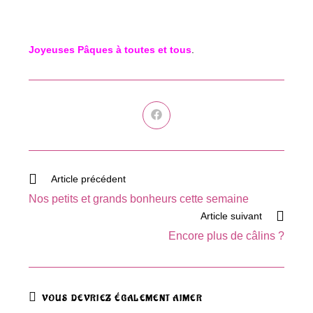
Joyeuses Pâques à toutes et tous
.
Ouvrir
dans
une
autre
fenêtre
Read
Article précédent
more
Nos petits et grands bonheurs cette semaine
articles
Article suivant
Encore plus de câlins ?
VOUS DEVRIEZ ÉGALEMENT AIMER