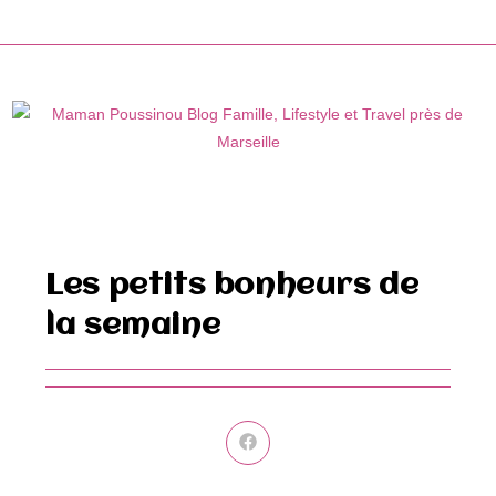
Skip
to
content
Les petits bonheurs de
la semaine
Ouvrir
dans
une
autre