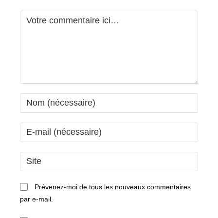
Comment
Enter
your
name
Enter
or
your
username
email
Saisir
to
address
l’URL
comment
to
de
Prévenez-moi de tous les nouveaux commentaires
comment
votre
par e-mail.
site