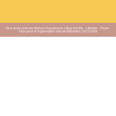
Tous droits réservés Maman Poussinou© | Blog Famille - Lifestyle - Travel -
Feel good et organisation près de Marseille | 2011/2026