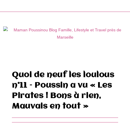
Skip
to
content
Quoi de neuf les loulous
n°11 – Poussin a vu « Les
Pirates ! Bons à rien,
Mauvais en tout »