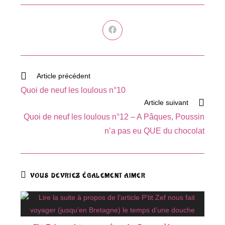
Ouvrir
dans
une
autre
fenêtre
Read
Article précédent
more
Quoi de neuf les loulous n°10
articles
Article suivant
Quoi de neuf les loulous n°12 – A Pâques, Poussin
n’a pas eu QUE du chocolat
VOUS DEVRIEZ ÉGALEMENT AIMER