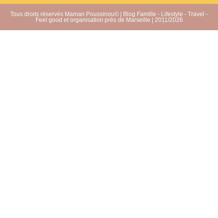
Tous droits réservés Maman Poussinou© | Blog Famille - Lifestyle - Travel -
Feel good et organisation près de Marseille | 2011/2026