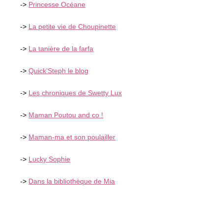
->
Princesse Océane
->
La petite vie de Choupinette
->
La tanière de la farfa
->
Quick’Steph le blog
->
Les chroniques de Swetty Lux
->
Maman Poutou and co !
->
Maman-ma et son poulailler
->
Lucky Sophie
->
Dans la bibliothèque de Mia