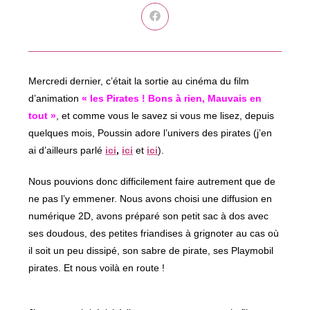
Ouvrir
dans
une
autre
fenêtre
Mercredi dernier, c’était la sortie au cinéma du film
d’animation
« les Pirates ! Bons à rien, Mauvais en
tout »
, et comme vous le savez si vous me lisez, depuis
quelques mois, Poussin adore l’univers des pirates (j’en
ai d’ailleurs parlé
ici
,
ici
et
ici
).
Nous pouvions donc difficilement faire autrement que de
ne pas l’y emmener. Nous avons choisi une diffusion en
numérique 2D, avons préparé son petit sac à dos avec
ses doudous, des petites friandises à grignoter au cas où
il soit un peu dissipé, son sabre de pirate, ses Playmobil
pirates. Et nous voilà en route !