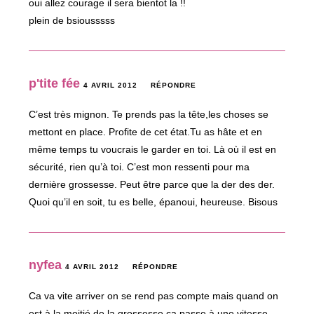
oui allez courage il sera bientot la !!
plein de bsiousssss
p'tite fée
4 AVRIL 2012
RÉPONDRE
C’est très mignon. Te prends pas la tête,les choses se
mettont en place. Profite de cet état.Tu as hâte et en
même temps tu voucrais le garder en toi. Là où il est en
sécurité, rien qu’à toi. C’est mon ressenti pour ma
dernière grossesse. Peut être parce que la der des der.
Quoi qu’il en soit, tu es belle, épanoui, heureuse. Bisous
nyfea
4 AVRIL 2012
RÉPONDRE
Ca va vite arriver on se rend pas compte mais quand on
est à la moitié de la grossesse ca passe à une vitesse…