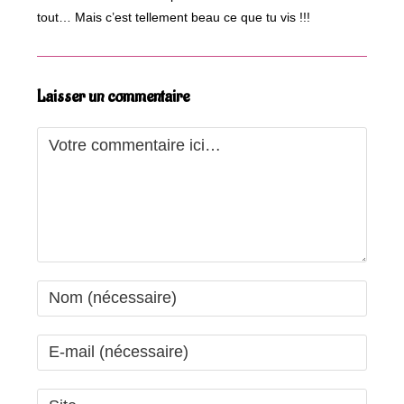
tout… Mais c’est tellement beau ce que tu vis !!!
Laisser un commentaire
Comment
Enter
your
name
Enter
or
your
username
email
Saisir
to