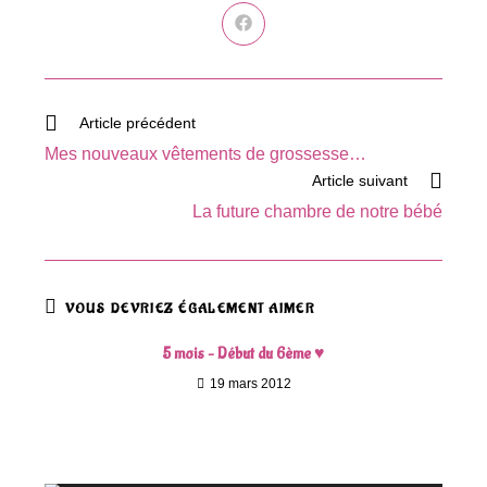
Ouvrir
dans
une
autre
fenêtre
Read
Article précédent
more
Mes nouveaux vêtements de grossesse…
articles
Article suivant
La future chambre de notre bébé
VOUS DEVRIEZ ÉGALEMENT AIMER
5 mois – Début du 6ème ♥
19 mars 2012