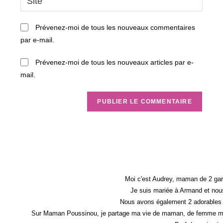
address
l’URL
comment
to
de
Prévenez-moi de tous les nouveaux commentaires
comment
votre
par e-mail.
site
(facultatif)
Prévenez-moi de tous les nouveaux articles par e-
mail.
Moi c'est Audrey, maman de 2 gar
Je suis mariée à Armand et nous
Nous avons également 2 adorables 
Sur Maman Poussinou, je partage ma vie de maman, de femme mais 