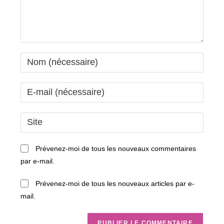
Enter
your
name
Enter
or
your
username
email
Saisir
to
address
l’URL
comment
to
de
Prévenez-moi de tous les nouveaux commentaires
comment
votre
par e-mail.
site
(facultatif)
Prévenez-moi de tous les nouveaux articles par e-
mail.