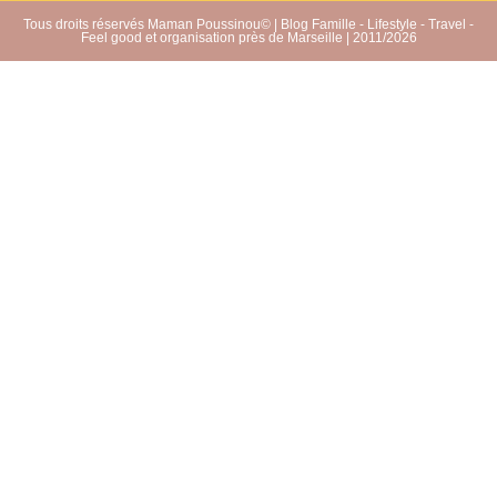
Tous droits réservés Maman Poussinou© | Blog Famille - Lifestyle - Travel -
Feel good et organisation près de Marseille | 2011/2026