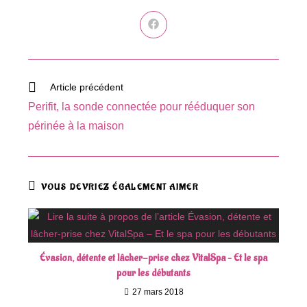
Ouvrir
dans
une
autre
fenêtre
Read
Article précédent
more
Perifit, la sonde connectée pour rééduquer son
articles
périnée à la maison
VOUS DEVRIEZ ÉGALEMENT AIMER
Évasion, détente et lâcher-prise chez VitalSpa – Et le spa
pour les débutants
27 mars 2018