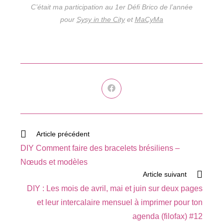
C’était ma participation au 1er Défi Brico de l’année
pour
Sysy in the City
et
MaCyMa
Ouvrir
dans
une
autre
fenêtre
Read
Article précédent
more
DIY Comment faire des bracelets brésiliens –
articles
Nœuds et modèles
Article suivant
DIY : Les mois de avril, mai et juin sur deux pages
et leur intercalaire mensuel à imprimer pour ton
agenda (filofax) #12