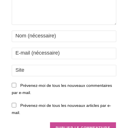
Enter
your
name
Enter
or
your
username
email
Saisir
to
address
l’URL
comment
to
de
Prévenez-moi de tous les nouveaux commentaires
comment
votre
par e-mail.
site
(facultatif)
Prévenez-moi de tous les nouveaux articles par e-
mail.