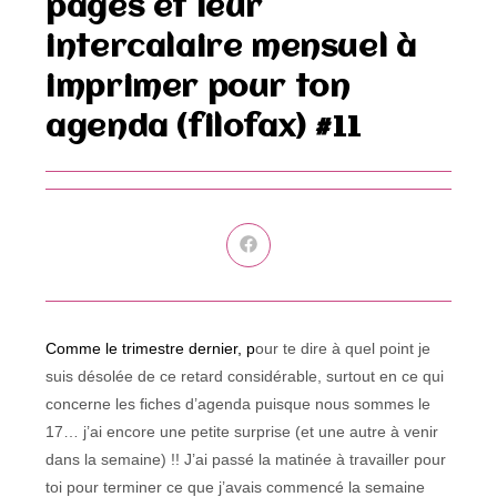
pages et leur
intercalaire mensuel à
imprimer pour ton
agenda (filofax) #11
Ouvrir
dans
une
autre
fenêtre
Comme le trimestre dernier, p
our te dire à quel point je
suis désolée de ce retard considérable, surtout en ce qui
concerne les fiches d’agenda puisque nous sommes le
17… j’ai encore une petite surprise (et une autre à venir
dans la semaine) !! J’ai passé la matinée à travailler pour
toi pour terminer ce que j’avais commencé la semaine