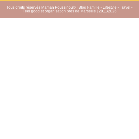
Tous droits réservés Maman Poussinou© | Blog Famille - Lifestyle - Travel -
Feel good et organisation près de Marseille | 2011/2026