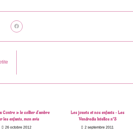
Ouvrir
dans
une
autre
fenêtre
etite
 Contre » le collier d’ambre
Les jouets et nos enfants – Les
r les enfants, mon avis
Vendredis Intellos n°3
26 octobre 2012
2 septembre 2011