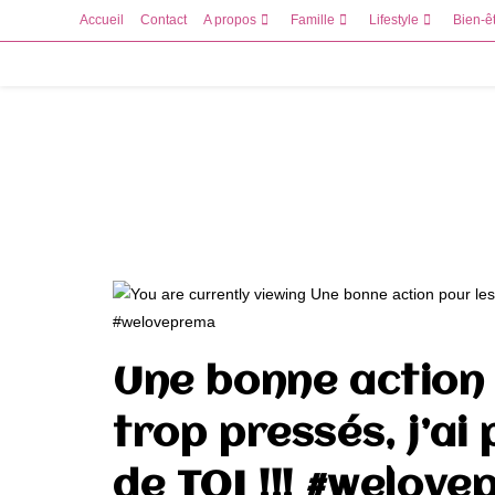
Skip
Accueil
Contact
A propos
Famille
Lifestyle
Bien-ê
to
content
Une bonne action 
trop pressés, j’ai
de TOI !!! #welov