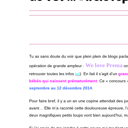
Tu as sans doute du voir que plein plein de blogs parl
We love Prema
opération de grande ampleur :
or
retrouver toutes les infos
ici
). En fait il s’agit d’un
gran
bébés qui naissent prématurément
. Ce « concours »
septembre au 12 décembre 2014
.
Pour faire bref, il y a un an une copine attendait des j
avant… Elle m’a raconté cette douloureuse épreuve, l’
deux magnifiques petits loups vont bien aujourd’hui, ma
Si j’ai envie de me joindre à cette cause qui me tient v