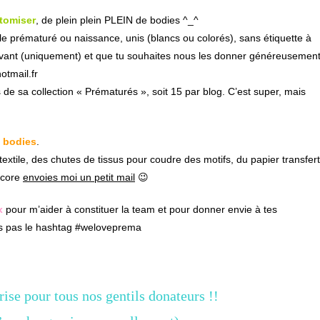
tomiser
, de plein plein PLEIN de bodies ^_^
lle prématuré ou naissance, unis (blancs ou colorés), sans étiquette à
e devant (uniquement) et que tu souhaites nous les donner généreusemen
tmail.fr
 de sa collection « Prématurés », soit 15 par blog. C’est super, mais
s bodies
.
textile, des chutes de tissus pour coudre des motifs, du papier transfert
encore
envoies moi un petit mail
😉
x
pour m’aider à constituer la team et pour donner envie à tes
ies pas le hashtag #weloveprema
prise pour tous nos gentils donateurs !!