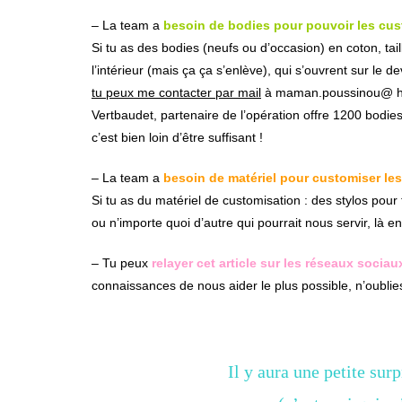
– La team a
besoin de bodies pour pouvoir les cus
Si tu as des bodies (neufs ou d’occasion) en coton, tai
l’intérieur (mais ça ça s’enlève), qui s’ouvrent sur l
tu peux me contacter par mail
à maman.poussinou@ ho
Vertbaudet, partenaire de l’opération offre 1200 bodies
c’est bien loin d’être suffisant !
– La team a
besoin de matériel pour customiser le
Si tu as du matériel de customisation : des stylos pour 
ou n’importe quoi d’autre qui pourrait nous servir, là 
– Tu peux
relayer cet article sur les réseaux sociau
connaissances de nous aider le plus possible, n’oubl
Il y aura une petite sur