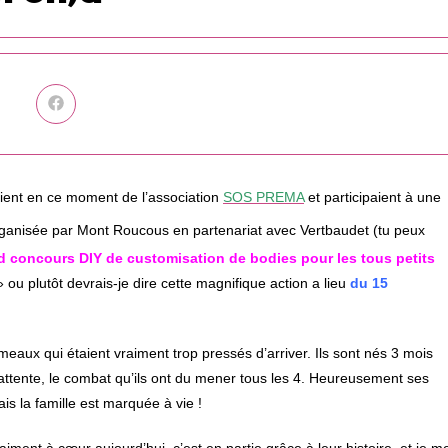
Ouvrir
dans
une
autre
fenêtre
aient en ce moment de l’association
SOS PREMA
et participaient à une
ganisée par Mont Roucous en partenariat avec Vertbaudet (tu peux
d concours DIY de customisation de bodies pour les tous petits
 ou plutôt devrais-je dire cette magnifique action a lieu
du 15
umeaux qui étaient vraiment trop pressés d’arriver. Ils sont nés 3 mois
attente, le combat qu’ils ont du mener tous les 4. Heureusement ses
is la famille est marquée à vie !
raiment à cœur aujourd’hui, c’est en partie grâce à leur histoire, et je m