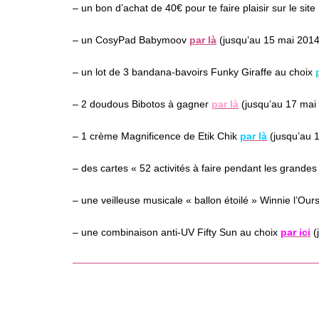
– un bon d’achat de 40€ pour te faire plaisir sur le sit
– un CosyPad Babymoov
par là
(jusqu’au 15 mai 2014
– un lot de 3 bandana-bavoirs Funky Giraffe au choix
– 2 doudous Bibotos à gagner
par là
(jusqu’au 17 mai
– 1 crème Magnificence de Etik Chik
par là
(jusqu’au 
– des cartes « 52 activités à faire pendant les grand
– une veilleuse musicale « ballon étoilé » Winnie l’O
– une combinaison anti-UV Fifty Sun au choix
par ici
(