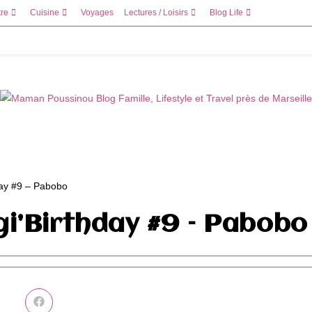
tre
Cuisine
Voyages
Lectures / Loisirs
Blog Life
i’Birthday #9 – Pabobo
Ouvrir