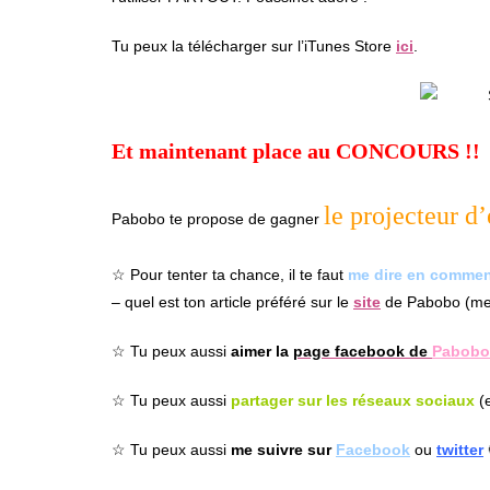
Tu peux la télécharger sur l’iTunes Store
ici
.
Et maintenant place au CONCOURS !!
le projecteur d’
Pabobo te propose de gagner
☆ Pour tenter ta chance, il te faut
me dire en commen
– quel est ton article préféré sur le
site
de Pabobo (merc
☆ Tu peux aussi
aimer la
page facebook de
Pabobo
☆ Tu peux aussi
partager sur les réseaux sociaux
(e
☆ Tu peux aussi
me suivre sur
Facebook
ou
twitter