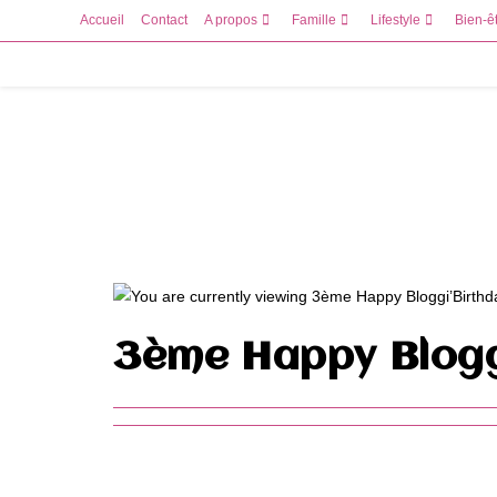
Skip
Accueil
Contact
A propos
Famille
Lifestyle
Bien-ê
to
content
3ème Happy Blogg