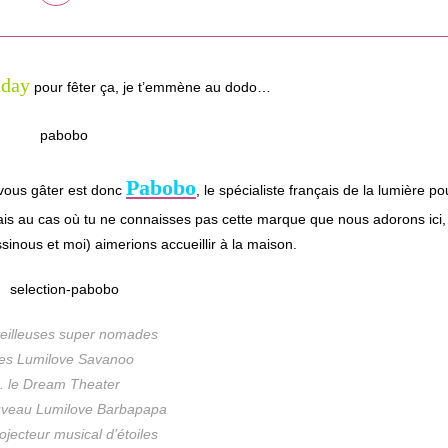
dans
une
autre
fenêtre
hday
pour fêter ça, je t’emmène au dodo…
Pabobo
vous gâter est donc
, le spécialiste français de la lumière po
 mais au cas où tu ne connaisses pas cette marque que nous adorons ici,
ssinous et moi) aimerions accueillir à la maison.
 veilleuses super nomades
les Lumilove Savanoo
. le Dream Theater
ouveau Lumilove Barbapapa
rojecteur musical d’étoiles