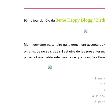
3ème Happy Bloggi’Birt
9ème jour de fête du
Mon neuvième partenaire qui a gentiment accepté de 
enfants. Je ne sais pas s’il est utile de les présenter
je t’ai fait une petite sélection de ce que nous (les Pou
1. les
2. 
3
4. le n
5. le p