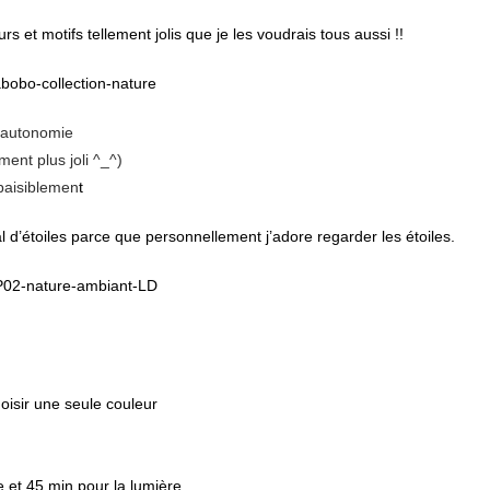
s et motifs tellement jolis que je les voudrais tous aussi !!
d’autonomie
ment plus joli ^_^)
 paisiblemen
t
l d’étoiles parce que personnellement j’adore regarder les étoiles.
oisir une seule couleur
e et 45 min pour la lumière