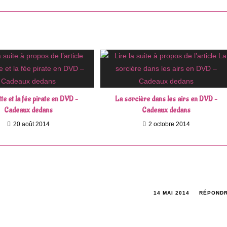
une
autre
fenêtre
te et la fée pirate en DVD –
La sorcière dans les airs en DVD –
Cadeaux dedans
Cadeaux dedans
20 août 2014
2 octobre 2014
14 MAI 2014
RÉPOND