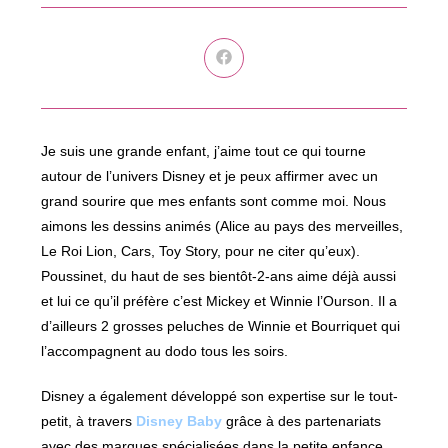
Ouvrir
dans
une
autre
fenêtre
Je suis une grande enfant, j’aime tout ce qui tourne
autour de l’univers Disney et je peux affirmer avec un
grand sourire que mes enfants sont comme moi. Nous
aimons les dessins animés (Alice au pays des merveilles,
Le Roi Lion, Cars, Toy Story, pour ne citer qu’eux).
Poussinet, du haut de ses bientôt-2-ans aime déjà aussi
et lui ce qu’il préfère c’est Mickey et Winnie l’Ourson. Il a
d’ailleurs 2 grosses peluches de Winnie et Bourriquet qui
l’accompagnent au dodo tous les soirs.
Disney a également développé son expertise sur le tout-
petit, à travers
Disney Baby
grâce à des partenariats
avec des marques spécialisées dans la petite enfance.