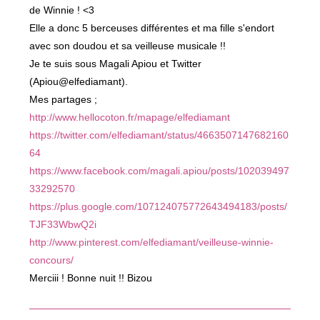
de Winnie ! <3
Elle a donc 5 berceuses différentes et ma fille s'endort
avec son doudou et sa veilleuse musicale !!
Je te suis sous Magali Apiou et Twitter
(Apiou@elfediamant).
Mes partages ;
http://www.hellocoton.fr/mapage/elfediamant
https://twitter.com/elfediamant/status/4663507147682160
64
https://www.facebook.com/magali.apiou/posts/102039497
33292570
https://plus.google.com/107124075772643494183/posts/
TJF33WbwQ2i
http://www.pinterest.com/elfediamant/veilleuse-winnie-
concours/
Merciii ! Bonne nuit !! Bizou