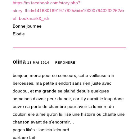
https://m.facebook.com/story.php?
story_fbid=1416301691977825&id=100007940232262&r
ef=bookmark&_rdr
Bonne journee
Elodie
olina
13 MAI 2014
RÉPONDRE
bonjour, merci pour ce concours, cette veilleuse a 5
berceuses. ma petite s’endort sans rien juste avec
doudou, et ma grande se plaind depuis quelques
semaines d’avoir peur du noir, car il y aurait le loup donc
ouvre sa porte de chambre pour avoir la lumiere du
couloir, elle aime qu’on lui lise une histoire ou chante une
chanson avant de s’endormir…
pages likés : laeticia lelouard
partage fait :