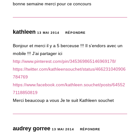
bonne semaine merci pour ce concours
kathleen
13 MAI 2014
RÉPONDRE
Bonjour et merci il y a 5 berceuse !!! Il s’endors avec un
mobile !!! J’ai partager ici
http://www.pinterest.com/pin/345369865146969178/
https://twitter.com/kathleensouchet/status/466231040906
784769
https://www.facebook.com/kathleen.souchet/posts/64552
7118850819
Merci beaucoup a vous Je te suit Kathleen souchet
audrey gorree
13 MAI 2014
RÉPONDRE