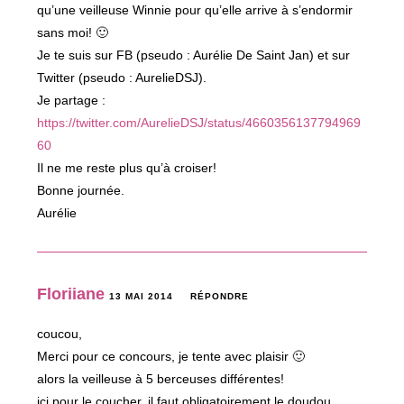
qu’une veilleuse Winnie pour qu’elle arrive à s’endormir
sans moi! 🙂
Je te suis sur FB (pseudo : Aurélie De Saint Jan) et sur
Twitter (pseudo : AurelieDSJ).
Je partage :
https://twitter.com/AurelieDSJ/status/4660356137794969
60
Il ne me reste plus qu’à croiser!
Bonne journée.
Aurélie
Floriiane
13 MAI 2014
RÉPONDRE
coucou,
Merci pour ce concours, je tente avec plaisir 🙂
alors la veilleuse à 5 berceuses différentes!
ici pour le coucher, il faut obligatoirement le doudou,