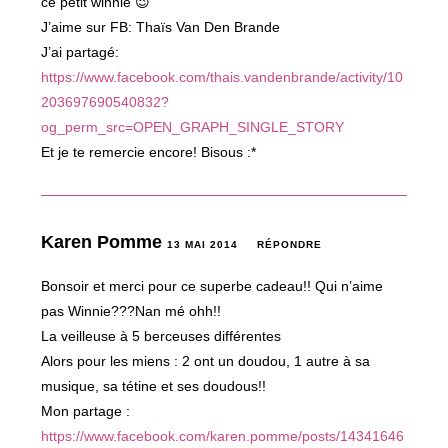
ce petit winnie 😉
J’aime sur FB: Thaïs Van Den Brande
J’ai partagé:
https://www.facebook.com/thais.vandenbrande/activity/10
203697690540832?
og_perm_src=OPEN_GRAPH_SINGLE_STORY
Et je te remercie encore! Bisous :*
Karen Pomme
13 MAI 2014
RÉPONDRE
Bonsoir et merci pour ce superbe cadeau!! Qui n’aime
pas Winnie???Nan mé ohh!!
La veilleuse à 5 berceuses différentes
Alors pour les miens : 2 ont un doudou, 1 autre à sa
musique, sa tétine et ses doudous!!
Mon partage :
https://www.facebook.com/karen.pomme/posts/14341646