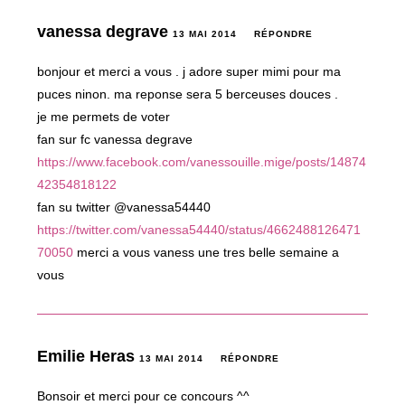
vanessa degrave
13 MAI 2014
RÉPONDRE
bonjour et merci a vous . j adore super mimi pour ma
puces ninon. ma reponse sera 5 berceuses douces .
je me permets de voter
fan sur fc vanessa degrave
https://www.facebook.com/vanessouille.mige/posts/14874
42354818122
fan su twitter @vanessa54440
https://twitter.com/vanessa54440/status/4662488126471
70050
merci a vous vaness une tres belle semaine a
vous
Emilie Heras
13 MAI 2014
RÉPONDRE
Bonsoir et merci pour ce concours ^^