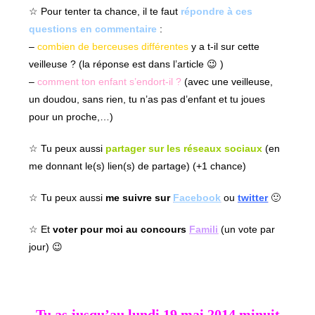
☆ Pour tenter ta chance, il te faut
répondre à ces
questions en commentaire
:
–
combien de berceuses différentes
y a t-il sur cette
veilleuse ? (la réponse est dans l’article 😉 )
–
comment ton enfant s’endort-il ?
(avec une veilleuse,
un doudou, sans rien, tu n’as pas d’enfant et tu joues
pour un proche,…)
☆ Tu peux aussi
partager sur les réseaux sociaux
(en
me donnant le(s) lien(s) de partage) (+1 chance)
☆ Tu peux aussi
me suivre sur
Facebook
ou
twitter
🙂
☆ Et
voter pour moi au concours
Famili
(un vote par
jour) 😉
Tu as jusqu’au lundi 19 mai 2014 minuit