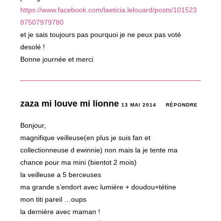
https://www.facebook.com/laeticia.lelouard/posts/101523
87507979780
et je sais toujours pas pourquoi je ne peux pas voté
desolé !
Bonne journée et merci
zaza mi louve mi lionne
13 MAI 2014
RÉPONDRE
Bonjour,
magnifique veilleuse(en plus je suis fan et
collectionneuse d ewinnie) non mais la je tente ma
chance pour ma mini (bientot 2 mois)
la veilleuse a 5 berceuses
ma grande s’endort avec lumiére + doudou+tétine
mon titi pareil …oups
la derniére avec maman !