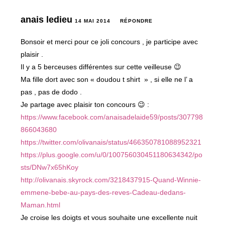
anais ledieu
14 MAI 2014
RÉPONDRE
Bonsoir et merci pour ce joli concours , je participe avec
plaisir .
Il y a 5 berceuses différentes sur cette veilleuse 😉
Ma fille dort avec son « doudou t shirt » , si elle ne l’ a
pas , pas de dodo .
Je partage avec plaisir ton concours 😉 :
https://www.facebook.com/anaisadelaide59/posts/307798
866043680
https://twitter.com/olivanais/status/466350781088952321
https://plus.google.com/u/0/100756030451180634342/po
sts/DNw7x65hKoy
http://olivanais.skyrock.com/3218437915-Quand-Winnie-
emmene-bebe-au-pays-des-reves-Cadeau-dedans-
Maman.html
Je croise les doigts et vous souhaite une excellente nuit