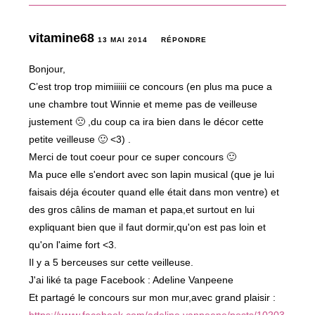
vitamine68
13 MAI 2014
RÉPONDRE
Bonjour,
C’est trop trop mimiiiiii ce concours (en plus ma puce a
une chambre tout Winnie et meme pas de veilleuse
justement 🙁 ,du coup ca ira bien dans le décor cette
petite veilleuse 🙂 <3) .
Merci de tout coeur pour ce super concours 🙂
Ma puce elle s'endort avec son lapin musical (que je lui
faisais déja écouter quand elle était dans mon ventre) et
des gros câlins de maman et papa,et surtout en lui
expliquant bien que il faut dormir,qu'on est pas loin et
qu'on l'aime fort <3.
Il y a 5 berceuses sur cette veilleuse.
J'ai liké ta page Facebook : Adeline Vanpeene
Et partagé le concours sur mon mur,avec grand plaisir :
https://www.facebook.com/adeline.vanpeene/posts/10203