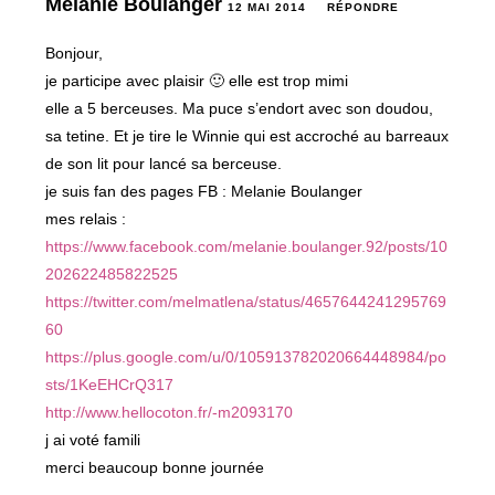
Melanie Boulanger
12 MAI 2014
RÉPONDRE
Bonjour,
je participe avec plaisir 🙂 elle est trop mimi
elle a 5 berceuses. Ma puce s’endort avec son doudou,
sa tetine. Et je tire le Winnie qui est accroché au barreaux
de son lit pour lancé sa berceuse.
je suis fan des pages FB : Melanie Boulanger
mes relais :
https://www.facebook.com/melanie.boulanger.92/posts/10
202622485822525
https://twitter.com/melmatlena/status/4657644241295769
60
https://plus.google.com/u/0/105913782020664448984/po
sts/1KeEHCrQ317
http://www.hellocoton.fr/-m2093170
j ai voté famili
merci beaucoup bonne journée