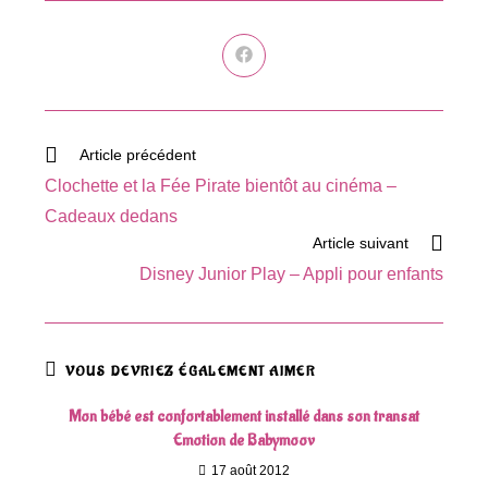
Ouvrir
dans
une
autre
fenêtre
Read
Article précédent
more
Clochette et la Fée Pirate bientôt au cinéma –
articles
Cadeaux dedans
Article suivant
Disney Junior Play – Appli pour enfants
VOUS DEVRIEZ ÉGALEMENT AIMER
Mon bébé est confortablement installé dans son transat
Emotion de Babymoov
17 août 2012