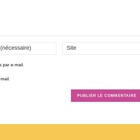
Saisir
l’URL
de
 par e-mail.
votre
site
mail.
(facultatif)