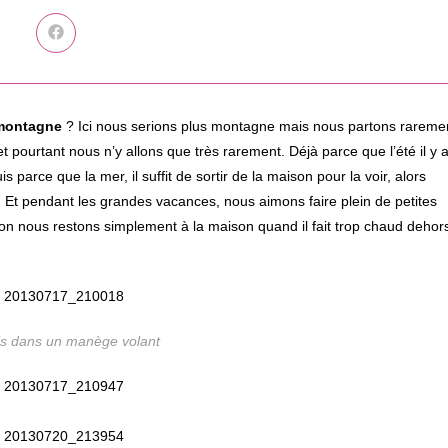
Ouvrir
dans
une
autre
fenêtre
 montagne
? Ici nous serions plus montagne mais nous partons rareme
 pourtant nous n’y allons que très rarement. Déjà parce que l’été il y 
parce que la mer, il suffit de sortir de la maison pour la voir, alors
Et pendant les grandes vacances, nous aimons faire plein de petites
sinon nous restons simplement à la maison quand il fait trop chaud dehor
is dans un manège volant