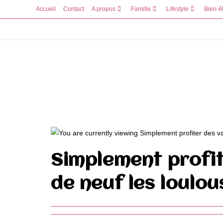
Skip
Accueil
Contact
A propos
Famille
Lifestyle
Bien-ê
to
content
Simplement profit
de neuf les loulou