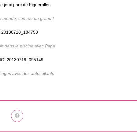
le monde, comme un grand !
hir dans la piscine avec Papa
singes avec des autocollants
Ouvrir
dans
une
autre
fenêtre