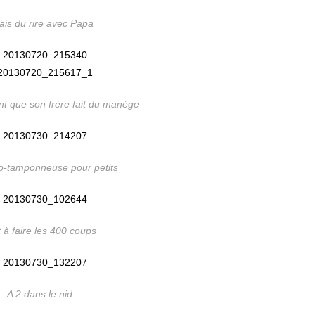
ais du rire avec Papa
nt que son frère fait du manège
o-tamponneuse pour petits
 à faire les 400 coups
A 2 dans le nid