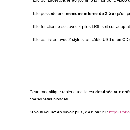
– Elle est
100% antichoc
(comme le montre la vidéo c
– Elle possède une
mémoire interne de 2 Go
qu’on p
– Elle fonctionne soit avec 4 piles LR6, soit sur adapta
– Elle est livrée avec 2 stylets, un câble USB et un CD
Cette magnifique tablette tactile est
destinée aux enfa
chères têtes blondes.
Si vous voulez en savoir plus, c’est par ici :
http://stor