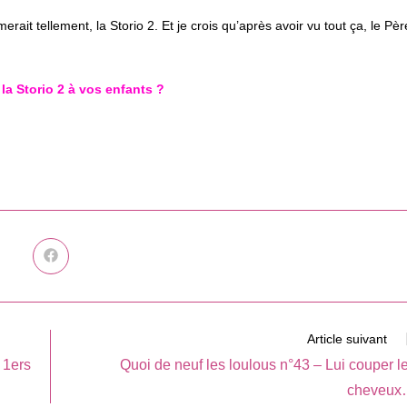
it tellement, la Storio 2. Et je crois qu’après avoir vu tout ça, le Pèr
la Storio 2 à vos enfants ?
Ouvrir
dans
une
autre
fenêtre
Article suivant
 1ers
Quoi de neuf les loulous n°43 – Lui couper l
cheveu