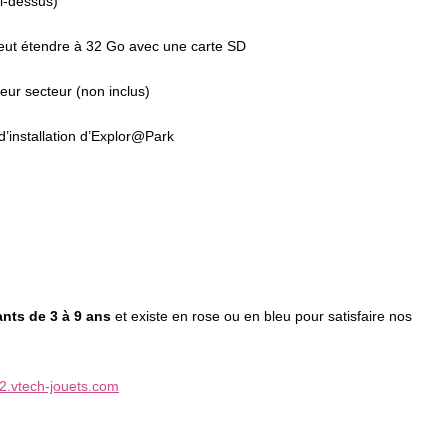
i-dessus)
eut étendre à 32 Go avec une carte SD
teur secteur (non inclus)
 d’installation d’Explor@Park
nts de 3 à 9 ans
et existe en rose ou en bleu pour satisfaire nos
io2.vtech-jouets.com