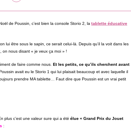
dans
une
autre
fenêtre
Noël de Poussin, c’est bien la console Storio 2, la
tablette éducative
on lui être sous le sapin, ce serait celui-là. Depuis qu’il la voit dans les
 on nous disant « je veux ça moi » !
vraiment de faire comme nous.
Et les petits, ce qu’ils cherchent avant
Poussin avait eu le Storio 1 qui lui plaisait beaucoup et avec laquelle il
toujours prendre MA tablette… Faut dire que Poussin est un vrai petit
. En plus c’est une valeur sure qui a été
élue « Grand Prix du Jouet
s
: