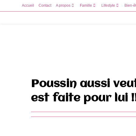
Skip
Accueil
Contact
A propos
Famille
Lifestyle
Bien-ê
to
content
Poussin aussi veut
est faite pour lui !!