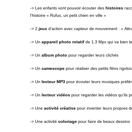
-> Les enfants vont pouvoir écouter des
histoires
raco
l’histoire « Rufus, un petit chien en ville »
-> 2
jeux
d’action avec capteur de mouvement : « Attr
-> Un
appareil photo rotatif
de 1,3 Mpx qui va bien les
-> Un
album photo
pour regarder leurs clichés
-> Un
camescope
pour réaliser des petits films rigolos
-> Un
lecteur MP3
pour écouter leurs musiques préfé
-> Un
lecteur vidéos
pour regarder les vidéos qu’ils p
-> Une
activité créative
pour inventer leurs propres d
-> Une activité
coloriage
pour faire de beaux dessins