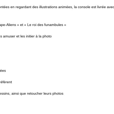
ntées en regardant des illustrations animées, la console est livrée ave
ape-Aliens » et « Le roi des funambules »
 amuser et les initier à la photo
rées
réfèrent
essins, ainsi que retoucher leurs photos