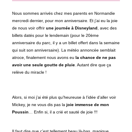
fenêtre
Nous sommes arrivés chez mes parents en Normandie
mercredi dernier, pour mon anniversaire. Et j’ai eu la joie
de nous voir offrir
une journée à Disneyland
, avec des
billets datés pour le lendemain (pour le 20ème
anniversaire du parc, il y a un billet offert dans la semaine
qui suit son anniversaire). La météo annoncée semblait
atroce, finalement nous avons eu
la chance de ne pas
avoir une seule goutte de pluie
. Autant dire que ça
relève du miracle !
Alors, si moi j’ai été plus qu’heureuse à l’idée d’aller voir
Mickey, je ne vous dis pas la
joie immense de mon
Poussin
… Enfin si, il a crié et sauté de joie !!!
Il faut dire que c’est tellement beau là-bas, magique,