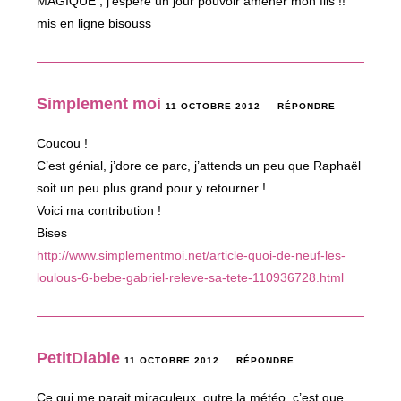
MAGIQUE , j’espere un jour pouvoir amener mon fils !!
mis en ligne bisouss
Simplement moi
11 OCTOBRE 2012
RÉPONDRE
Coucou !
C’est génial, j’dore ce parc, j’attends un peu que Raphaël
soit un peu plus grand pour y retourner !
Voici ma contribution !
Bises
http://www.simplementmoi.net/article-quoi-de-neuf-les-
loulous-6-bebe-gabriel-releve-sa-tete-110936728.html
PetitDiable
11 OCTOBRE 2012
RÉPONDRE
Ce qui me parait miraculeux, outre la météo, c’est que