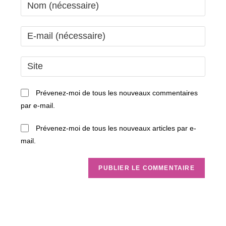
Enter
your
name
Enter
or
your
username
email
Saisir
to
address
l’URL
comment
to
de
Prévenez-moi de tous les nouveaux commentaires
comment
votre
par e-mail.
site
(facultatif)
Prévenez-moi de tous les nouveaux articles par e-
mail.