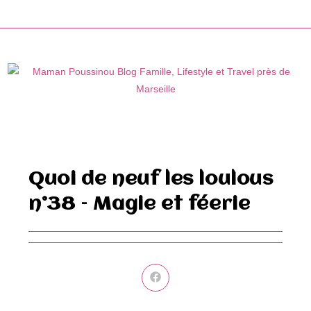
Skip
to
content
Quoi de neuf les loulous
n°38 – Magie et féerie
Ouvrir
dans
une
autre