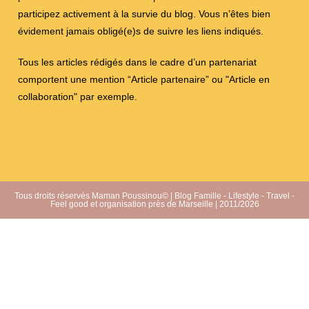
participez activement à la survie du blog. Vous n’êtes bien
évidement jamais obligé(e)s de suivre les liens indiqués.
Tous les articles rédigés dans le cadre d’un partenariat
comportent une mention “Article partenaire” ou "Article en
collaboration" par exemple.
Tous droits réservés Maman Poussinou© | Blog Famille - Lifestyle - Travel -
Feel good et organisation près de Marseille | 2011/2026