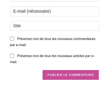
your
name
Enter
or
your
username
email
Saisir
to
address
l’URL
comment
to
de
Prévenez-moi de tous les nouveaux commentaires
comment
votre
par e-mail.
site
(facultatif)
Prévenez-moi de tous les nouveaux articles par e-
mail.