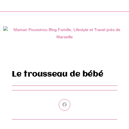
Skip
to
content
Le trousseau de bébé
Ouvrir
dans
une
autre
fenêtre