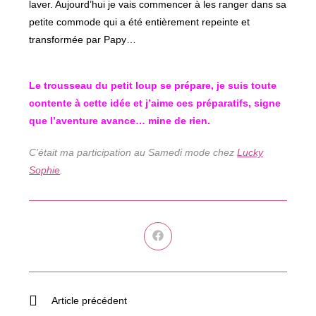
laver. Aujourd’hui je vais commencer à les ranger dans sa
petite commode qui a été entièrement repeinte et
transformée par Papy…
Le trousseau du petit loup se prépare, je suis toute
contente à cette idée et j’aime ces préparatifs, signe
que l’aventure avance… mine de rien.
C’était ma participation au Samedi mode chez
Lucky
Sophie
.
Ouvrir
dans
une
autre
fenêtre
Read
Article précédent
more