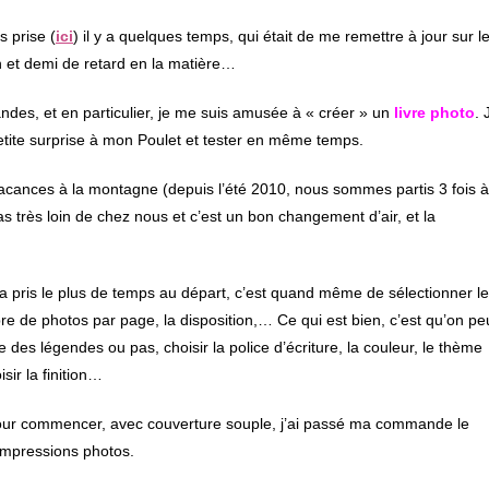
fenêtre
s prise (
ici
) il y a quelques temps, qui était de me remettre à jour sur l
n et demi de retard en la matière…
es, et en particulier, je me suis amusée à « créer » un
livre photo
. 
petite surprise à mon Poulet et tester en même temps.
s vacances à la montagne (depuis l’été 2010, nous sommes partis 3 fois à
 très loin de chez nous et c’est un bon changement d’air, et la
’a pris le plus de temps au départ, c’est quand même de sélectionner l
mbre de photos par page, la disposition,… Ce qui est bien, c’est qu’on pe
 des légendes ou pas, choisir la police d’écriture, la couleur, le thème
ir la finition…
le pour commencer, avec couverture souple, j’ai passé ma commande le
 impressions photos.