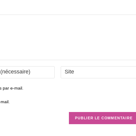
Saisir
l’URL
de
 par e-mail.
votre
site
mail.
(facultatif)