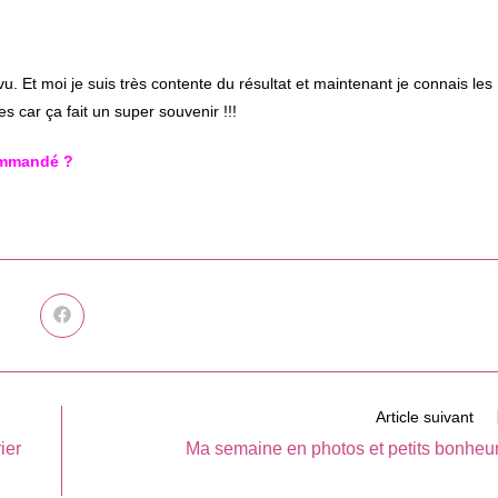
u. Et moi je suis très contente du résultat et maintenant je connais les
s car ça fait un super souvenir !!!
commandé ?
Ouvrir
dans
une
autre
fenêtre
Article suivant
ier
Ma semaine en photos et petits bonheu