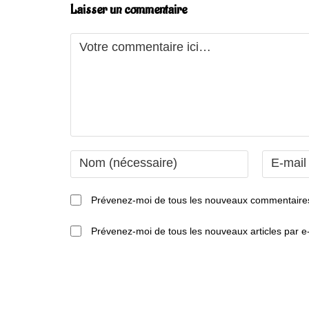
Laisser un commentaire
Comment
Enter
Enter
your
your
name
email
Prévenez-moi de tous les nouveaux commentaires
or
address
username
to
Prévenez-moi de tous les nouveaux articles par e-
to
comment
comment