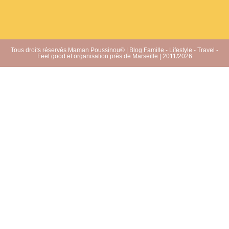
Tous droits réservés Maman Poussinou© | Blog Famille - Lifestyle - Travel -
Feel good et organisation près de Marseille | 2011/2026