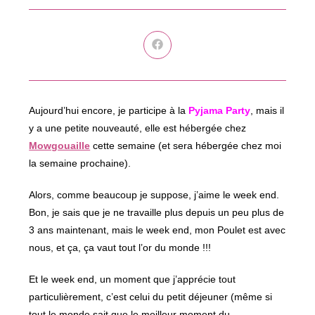
Ouvrir
dans
une
autre
fenêtre
Aujourd’hui encore, je participe à la
Pyjama Party
, mais il
y a une petite nouveauté, elle est hébergée chez
Mowgouaille
cette semaine (et sera hébergée chez moi
la semaine prochaine).
Alors, comme beaucoup je suppose, j’aime le week end.
Bon, je sais que je ne travaille plus depuis un peu plus de
3 ans maintenant, mais le week end, mon Poulet est avec
nous, et ça, ça vaut tout l’or du monde !!!
Et le week end, un moment que j’apprécie tout
particulièrement, c’est celui du petit déjeuner (même si
tout le monde sait que le meilleur moment du