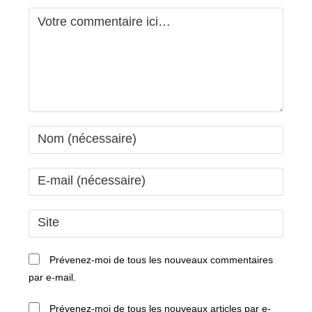
Comment
Enter
your
name
Enter
or
your
username
email
Saisir
to
address
l’URL
comment
to
de
Prévenez-moi de tous les nouveaux commentaires
comment
votre
par e-mail.
site
(facultatif)
Prévenez-moi de tous les nouveaux articles par e-