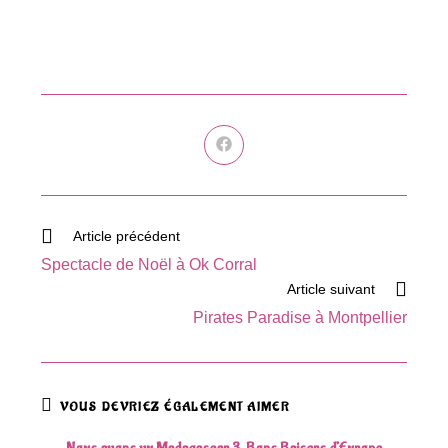
Ouvrir
dans
une
autre
fenêtre
Read
Article précédent
more
Spectacle de Noël à Ok Corral
articles
Article suivant
Pirates Paradise à Montpellier
VOUS DEVRIEZ ÉGALEMENT AIMER