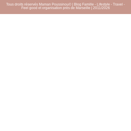
Tous droits réservés Maman Poussinou© | Blog Famille - Lifestyle - Travel -
Feel good et organisation près de Marseille | 2011/2026