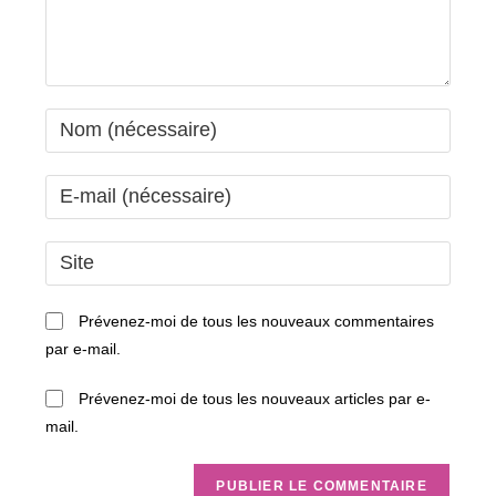
Enter
your
name
Enter
or
your
username
email
Saisir
to
address
l’URL
comment
to
de
Prévenez-moi de tous les nouveaux commentaires
comment
votre
par e-mail.
site
(facultatif)
Prévenez-moi de tous les nouveaux articles par e-
mail.