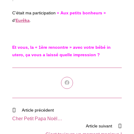
C’était ma participation
« Aux petits bonheurs »
d’
Eurêka
.
Et vous, la « 1ère rencontre » avec votre bébé in
utero, ça vous a laissé quelle impression ?
Ouvrir
dans
une
autre
fenêtre
Read
Article précédent
more
Cher Petit Papa Noël…
articles
Article suivant