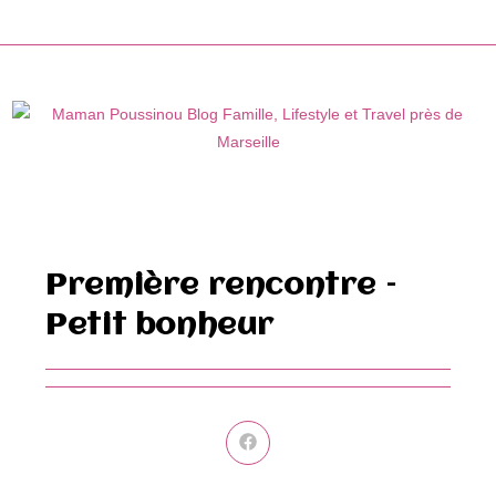
Skip
to
content
Première rencontre –
Petit bonheur
Ouvrir
dans
une
autre