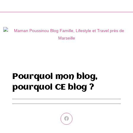
Skip
to
content
Pourquoi mon blog,
pourquoi CE blog ?
Ouvrir
dans
une
autre