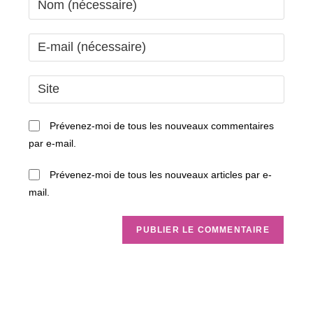
your
name
Enter
or
your
username
email
Saisir
to
address
l’URL
comment
to
de
Prévenez-moi de tous les nouveaux commentaires
comment
votre
par e-mail.
site
(facultatif)
Prévenez-moi de tous les nouveaux articles par e-
mail.