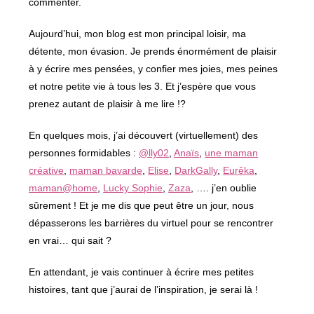
commenter.
Aujourd’hui, mon blog est mon principal loisir, ma
détente, mon évasion. Je prends énormément de plaisir
à y écrire mes pensées, y confier mes joies, mes peines
et notre petite vie à tous les 3. Et j’espère que vous
prenez autant de plaisir à me lire !?
En quelques mois, j’ai découvert (virtuellement) des
personnes formidables :
@lly02
,
Anaïs
,
une maman
créative
,
maman bavarde
,
Elise
,
DarkGally
,
Eurêka
,
maman@home
,
Lucky Sophie
,
Zaza
, …. j’en oublie
sûrement ! Et je me dis que peut être un jour, nous
dépasserons les barrières du virtuel pour se rencontrer
en vrai… qui sait ?
En attendant, je vais continuer à écrire mes petites
histoires, tant que j’aurai de l’inspiration, je serai là !