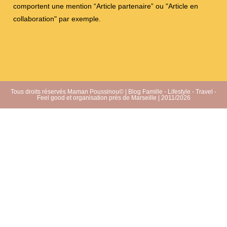
comportent une mention “Article partenaire” ou "Article en
collaboration" par exemple.
Tous droits réservés Maman Poussinou© | Blog Famille - Lifestyle - Travel -
Feel good et organisation près de Marseille | 2011/2026