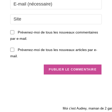
Enter
or
your
username
email
Saisir
to
address
l’URL
comment
to
de
Prévenez-moi de tous les nouveaux commentaires
comment
votre
par e-mail.
site
(facultatif)
Prévenez-moi de tous les nouveaux articles par e-
mail.
Moi c'est Audrey, maman de 2 gar