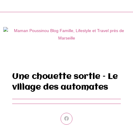
Skip
to
content
Une chouette sortie – Le
village des automates
Ouvrir
dans
une
autre