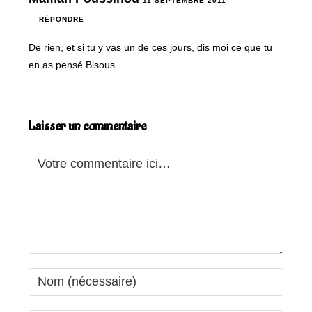
11 SEPTEMBRE 2011
RÉPONDRE
De rien, et si tu y vas un de ces jours, dis moi ce que tu
en as pensé Bisous
Laisser un commentaire
Comment
Enter
your
name