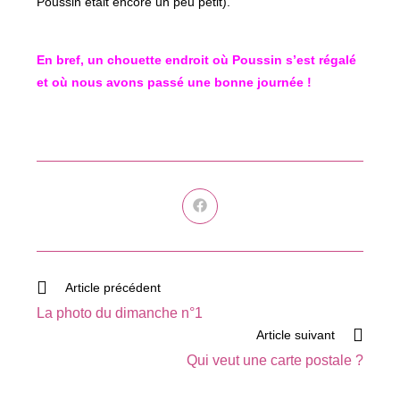
Poussin était encore un peu petit).
En bref, un chouette endroit où Poussin s’est régalé
et où nous avons passé une bonne journée !
Ouvrir
dans
une
autre
fenêtre
Read
Article précédent
more
La photo du dimanche n°1
articles
Article suivant
Qui veut une carte postale ?