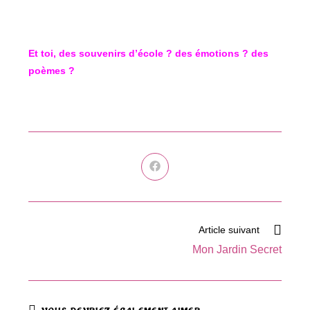
Et toi, des souvenirs d’école ? des émotions ? des
poèmes ?
Ouvrir
dans
une
autre
fenêtre
Read
Article suivant
more
Mon Jardin Secret
articles