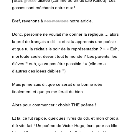
j’étais
grosse
dilatée (comme aurait dit Elie Kakou). Les
gosses sont méchants entre eux !
Bref, revenons à
nos moutons
notre article.
Donc, personne ne voulait me donner la réplique…. alors
la prof de français a dit : « et si tu apprenais une poésie
et que tu la récitais le soir de la représentation ? » « Euh,
moi toute seule, devant tout le monde ? Les parents, les
élèves ? euh, ça va pas être possible ! » (elle en a
d’autres des idées débiles ?)
Mais je me suis dit que ce serait une bonne idée
finalement et que ça me ferait du bien….
Alors pour commencer : choisir THE poème !
Et là, ce fut rapide, quelques livres du cdi, et mon choix a
été vite fait ! Un poème de Victor Hugo, écrit pour sa fille