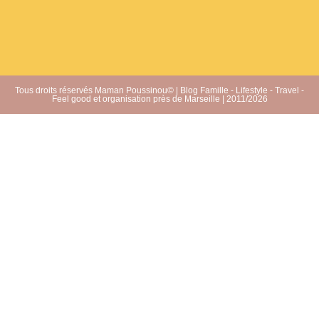
Tous droits réservés Maman Poussinou© | Blog Famille - Lifestyle - Travel -
Feel good et organisation près de Marseille | 2011/2026