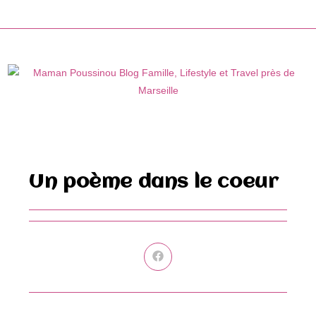
Skip
to
content
Un poème dans le coeur
Ouvrir
dans
une
autre
fenêtre