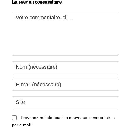
Laisser un commentaire
Comment
Enter
your
name
Enter
or
your
username
email
Saisir
to
address
l’URL
comment
to
de
Prévenez-moi de tous les nouveaux commentaires
comment
votre
par e-mail.
site