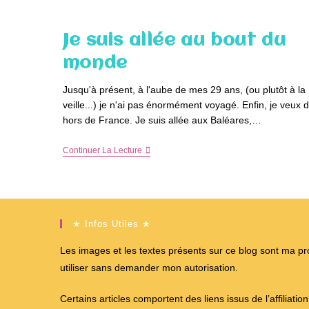
End
À
Londres
Je suis allée au bout du
En
Famille
monde
Jusqu'à présent, à l'aube de mes 29 ans, (ou plutôt à la
veille...) je n'ai pas énormément voyagé. Enfin, je veux d
hors de France. Je suis allée aux Baléares,…
Je
Continuer La Lecture
Suis
Allée
Au
Bout
Du
Monde
★ Infos Utiles ★
Les images et les textes présents sur ce blog sont ma propr
utiliser sans demander mon autorisation.
Certains articles comportent des liens issus de l’affiliati