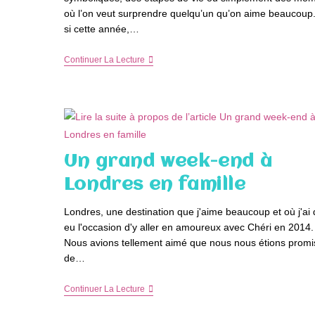
où l’on veut surprendre quelqu’un qu’on aime beaucoup.
si cette année,…
Et
Continuer La Lecture
Si
Vous
Lui
Offriez
Un
Voyage
Pour
Son
Un grand week-end à
Anniversaire
?
Londres en famille
Londres, une destination que j'aime beaucoup et où j'ai 
eu l'occasion d'y aller en amoureux avec Chéri en 2014.
Nous avions tellement aimé que nous nous étions promi
de…
Un
Continuer La Lecture
Grand
Week-