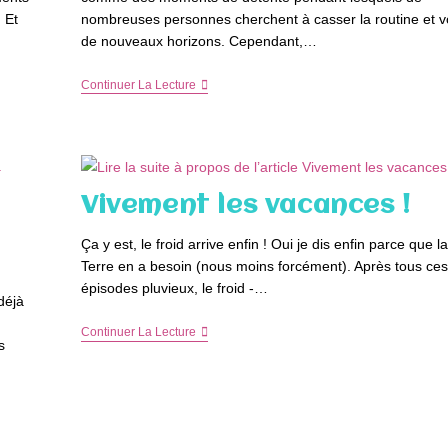
 Et
nombreuses personnes cherchent à casser la routine et v
de nouveaux horizons. Cependant,…
Comment
Continuer La Lecture
Organiser
Un
Séjour
Sans
Stress
En
Famille
Vivement les vacances !
?
Ça y est, le froid arrive enfin ! Oui je dis enfin parce que la
Terre en a besoin (nous moins forcément). Après tous ces
épisodes pluvieux, le froid -…
déjà
Vivement
Continuer La Lecture
s
Les
Vacances
!