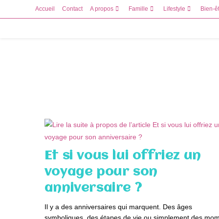
Skip
Accueil
Contact
A propos
Famille
Lifestyle
Bien-ê
to
content
Et si vous lui offriez un
voyage pour son
anniversaire ?
Il y a des anniversaires qui marquent. Des âges
symboliques, des étapes de vie ou simplement des mo