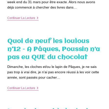
week end du 31 mars pour être exacte. Alors nous avons
–
DIY
déjà commencé à chercher des livres dans…
Bricolage
De
La
Continuer La Lecture
Pâques
Chasse
Aux
Oeufs
–
Livres
Quoi de neuf les loulous
Pour
Enfants
n°12 – A Pâques, Poussin n’a
pas eu QUE du chocolat
Dimanche, les cloches et/ou le lapin de Pâques, je ne sais
pas trop à vrai dire, je n'ai pas encore réussi à les voir cette
année, sont passés pour cacher…
Quoi
Continuer La Lecture
De
Neuf
Les
Loulous
N°12