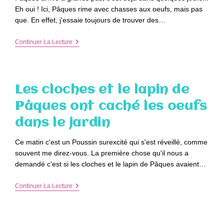
Eh oui ! Ici, Pâques rime avec chasses aux oeufs, mais pas
que. En effet, j'essaie toujours de trouver des…
Et
Continuer La Lecture
Si
Pour
Pâques
Les
Enfants
Les cloches et le lapin de
N’avaient
Pas
Pâques ont caché les oeufs
Que
Des
dans le jardin
Chocolats
?!
–
Ce matin c'est un Poussin surexcité qui s'est réveillé, comme
Idée
souvent me direz-vous. La première chose qu'il nous a
Petits
Cadeaux
demandé c'est si les cloches et le lapin de Pâques avaient…
Les
Continuer La Lecture
Cloches
Et
Le
Lapin