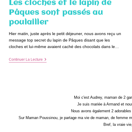
Les cloches et le lapin de
–
A
Pâques sont passés au
Pâques,
Poussin
poulailler
N’a
Pas
Eu
Hier matin, juste après le petit déjeuner, nous avons reçu un
QUE
message top secret du lapin de Pâques disant que les
Du
Chocolat
cloches et lui-même avaient caché des chocolats dans le…
Les
Continuer La Lecture
Cloches
Et
Le
Lapin
De
Pâques
Sont
Passés
Moi c'est Audrey, maman de 2 gar
Au
Je suis mariée à Armand et nous
Poulailler
Nous avons également 2 adorables 
Sur Maman Poussinou, je partage ma vie de maman, de femme mais 
Bref, la vraie vi