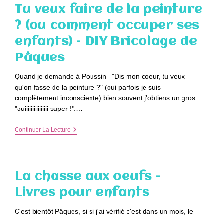
De
Tu veux faire de la peinture
Pâques
Ont
? (ou comment occuper ses
Caché
Les
enfants) – DIY Bricolage de
Oeufs
Dans
Pâques
Le
Jardin
Quand je demande à Poussin : "Dis mon coeur, tu veux
qu'on fasse de la peinture ?" (oui parfois je suis
complètement inconsciente) bien souvent j'obtiens un gros
"ouiiiiiiiiiiiiiiii super !".…
Tu
Continuer La Lecture
Veux
Faire
De
La
Peinture
La chasse aux oeufs –
?
(ou
Livres pour enfants
Comment
Occuper
Ses
C'est bientôt Pâques, si si j'ai vérifié c'est dans un mois, le
Enfants)