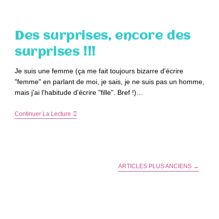
Papa
Noël…
Des surprises, encore des
surprises !!!
Je suis une femme (ça me fait toujours bizarre d'écrire
"femme" en parlant de moi, je sais, je ne suis pas un homme,
mais j'ai l'habitude d'écrire "fille". Bref !)…
Des
Continuer La Lecture
Surprises,
Encore
Des
Surprises
!!!
ARTICLES PLUS ANCIENS
→