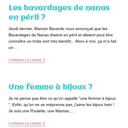
Les bavardages de nanas
en péril ?
Jeudi dernier, Maman Bavarde nous annonçait que les
Bavardages de Nanas étaient en péril et allaient peut être
connaître un triste sort très bientôt... Alors à moi, ça m'a fait
un…
Les
Continuer La Lecture
Bavardages
De
Nanas
En
Péril
Une femme à bijoux ?
?
Je ne pense pas être ce qu'on appelle "une femme à bijoux
". Enfin, qu'on ne se méprenne pas, j'aime les bijoux hein !
Je suis une Poulette, une Maman,…
Une
Continuer La Lecture
Femme