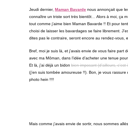
Jeudi dernier,
Maman Bavarde
nous annonçait que l
connaître un triste sort très bientôt… Alors à moi, ça 
tout comme j’aime bien Maman Bavarde !! Et pour ten
choisi de laisser les bavardages se faire librement. J
dites pas le contraire, seront encore au rendez-vous, 
Bref, moi je suis là, et j’avais envie de vous faire part 
avec ma Môman, dans l’idée d’acheter une tenue pour l
Et là, j’ai déjà un bidon
bien imposant (d’ailleurs, c’est
(j’en suis tombée amoureuse !!). Bon, je vous rassu
photo hein !!!!
Mais comme j’avais envie de sortir, nous sommes allé