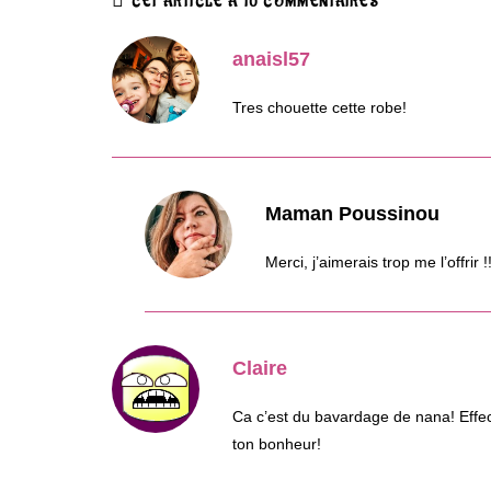
CET ARTICLE A 10 COMMENTAIRES
anaisl57
Tres chouette cette robe!
Maman Poussinou
Merci, j’aimerais trop me l’offrir !
Claire
Ca c’est du bavardage de nana! Effec
ton bonheur!