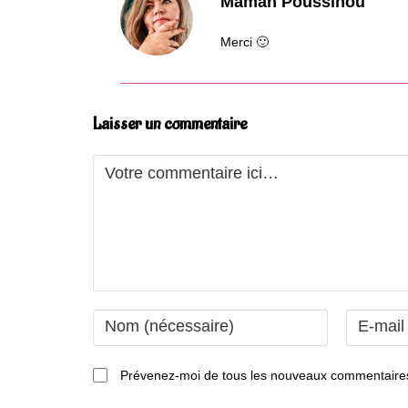
Maman Poussinou
Merci 🙂
Laisser un commentaire
Comment
Enter
Enter
your
your
name
email
Prévenez-moi de tous les nouveaux commentaires
or
address