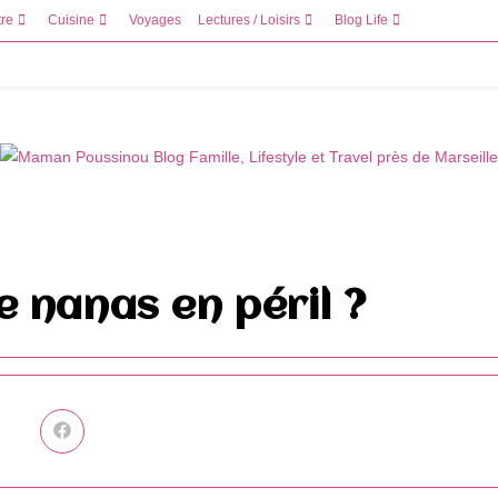
tre
Cuisine
Voyages
Lectures / Loisirs
Blog Life
 nanas en péril ?
Ouvrir
dans
une
autre