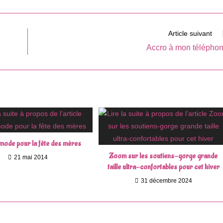
une
autre
fenêtre
Article suivant
Accro à mon télépho
 mode pour la fête des mères
Zoom sur les soutiens-gorge grande
21 mai 2014
taille ultra-confortables pour cet hiver
31 décembre 2024