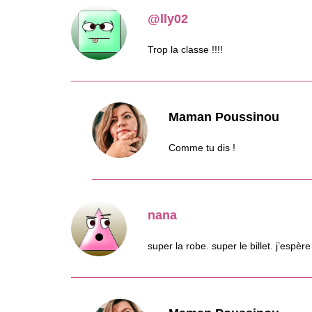
@lly02
Trop la classe !!!!
Maman Poussinou
Comme tu dis !
nana
super la robe. super le billet. j’espè