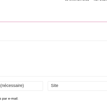
Saisir
l’URL
de
 par e-mail.
votre