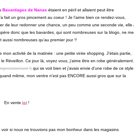
fenêtre
es
Bavardages de Nanas
étaient en péril et allaient peut être
m’a fait un gros pincement au coeur ! Je l’aime bien ce rendez-vous,
ter de leur redonner une chance, un peu comme une seconde vie, elle 
’espère donc que les bavardes, qui sont nombreuses sur la blogo, ne me
et aussi nombreuses qu’au premier jour !!
de mon activité de la matinée : une petite virée shopping. J’étais partie,
e Réveillon. Ce jour là, voyez vous, j’aime être en robe généralement.
 impressionnant !)
qui se voit bien et j’avais envie d’une robe de ce style
re quand même, mon ventre n’est pas ENCORE aussi gros que sur la
En vente
ici
!
s voir si nous ne trouvions pas mon bonheur dans les magasins