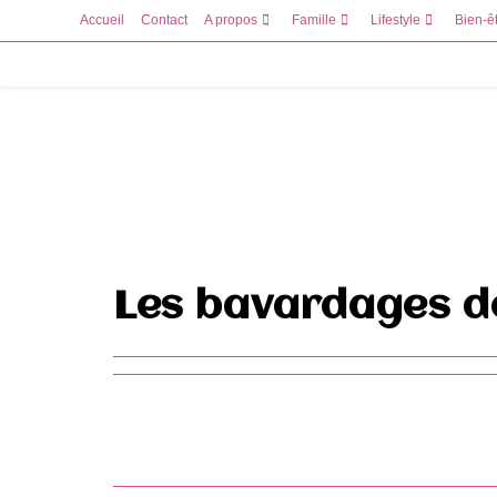
Skip
Accueil
Contact
A propos
Famille
Lifestyle
Bien-ê
to
content
Les bavardages de