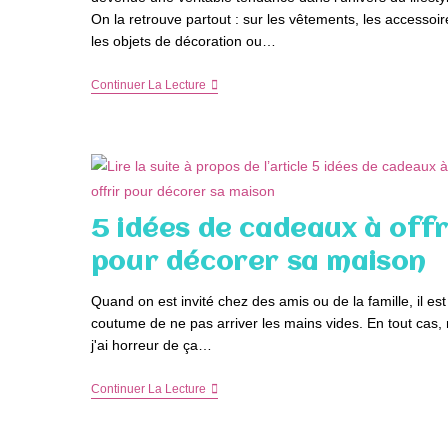
On la retrouve partout : sur les vêtements, les accessoir
les objets de décoration ou…
Les
Continuer La Lecture
Objets
Personnalisés
:
Une
Tendance
Qui
S’installe
Dans
5 idées de cadeaux à offr
Le
Quotidien
pour décorer sa maison
Quand on est invité chez des amis ou de la famille, il est
coutume de ne pas arriver les mains vides. En tout cas,
j'ai horreur de ça…
5
Continuer La Lecture
Idées
De
Cadeaux