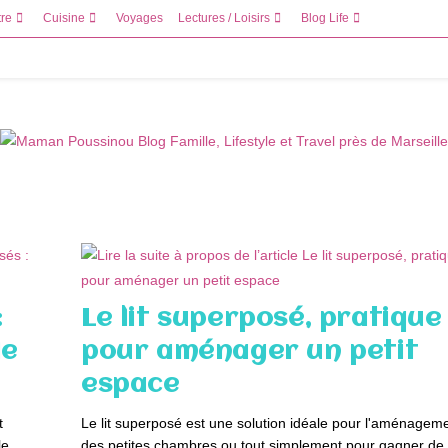
tre
Cuisine
Voyages
Lectures / Loisirs
Blog Life
:
Le lit superposé, pratique
le
pour aménager un petit
espace
t
Le lit superposé est une solution idéale pour l'aménagem
le.
des petites chambres ou tout simplement pour gagner de 