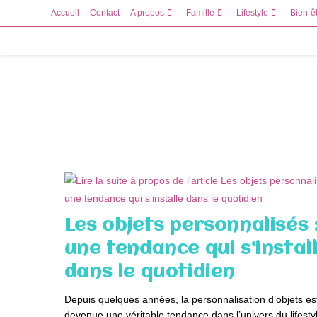
Skip
Accueil
Contact
A propos
Famille
Lifestyle
Bien-ê
to
content
Les objets personnalisés 
une tendance qui s’instal
dans le quotidien
Depuis quelques années, la personnalisation d’objets es
devenue une véritable tendance dans l’univers du lifesty