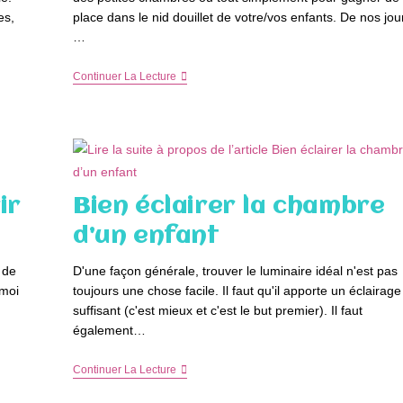
es,
place dans le nid douillet de votre/vos enfants. De nos jou
…
Le
Continuer La Lecture
Lit
Superposé,
Pratique
Pour
Aménager
Un
Petit
Espace
ir
Bien éclairer la chambre
d’un enfant
 de
D'une façon générale, trouver le luminaire idéal n'est pas
 moi
toujours une chose facile. Il faut qu'il apporte un éclairage
suffisant (c'est mieux et c'est le but premier). Il faut
également…
Bien
Continuer La Lecture
Éclairer
La