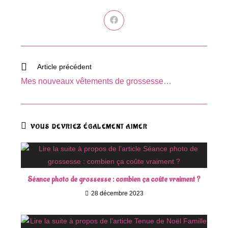
Ouvrir
dans
une
autre
fenêtre
Read
Article précédent
more
Mes nouveaux vêtements de grossesse…
articles
VOUS DEVRIEZ ÉGALEMENT AIMER
Séance photo de grossesse : combien ça coûte vraiment ?
28 décembre 2023