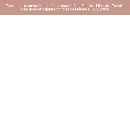
Tous droits réservés Maman Poussinou© | Blog Famille - Lifestyle - Travel -
Feel good et organisation près de Marseille | 2011/2026