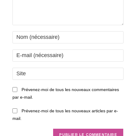
Enter
your
name
Enter
or
your
username
email
Saisir
to
address
l’URL
comment
to
de
Prévenez-moi de tous les nouveaux commentaires
comment
votre
par e-mail.
site
(facultatif)
Prévenez-moi de tous les nouveaux articles par e-
mail.