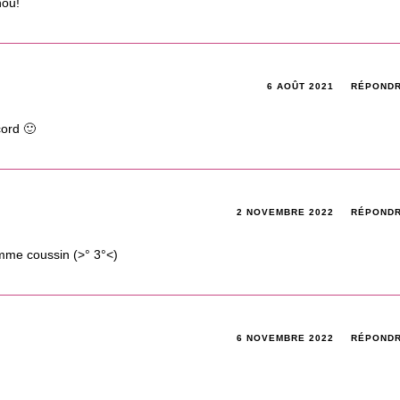
hou!
6 AOÛT 2021
RÉPOND
cord 🙂
2 NOVEMBRE 2022
RÉPOND
omme coussin (>° 3°<)
6 NOVEMBRE 2022
RÉPOND