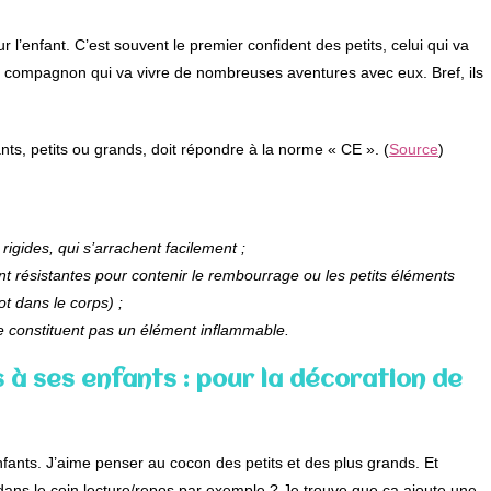
l’enfant. C’est souvent le premier confident des petits, celui qui va
n compagnon qui va vivre de nombreuses aventures avec eux. Bref, ils
s, petits ou grands, doit répondre à la norme « CE ». (
Source
)
igides, qui s’arrachent facilement ;
t résistantes pour contenir le rembourrage ou les petits éléments
t dans le corps) ;
e constituent pas un élément inflammable.
à ses enfants : pour la décoration de
fants. J’aime penser au cocon des petits et des plus grands. Et
 dans le coin lecture/repos par exemple ? Je trouve que ça ajoute une