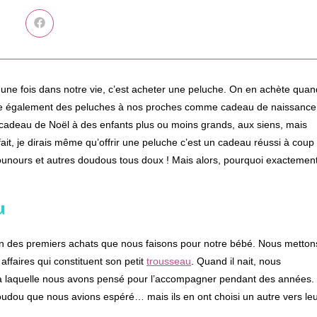
Ouvrir
dans
une
autre
fenêtre
 une fois dans notre vie, c’est acheter une peluche. On en achète quan
fre également des peluches à nos proches comme cadeau de naissance
 cadeau de Noël à des enfants plus ou moins grands, aux siens, mais
ait, je dirais même qu’offrir une peluche c’est un cadeau réussi à coup
 nounours et autres doudous tous doux ! Mais alors, pourquoi exactemen
u
n des premiers achats que nous faisons pour notre bébé. Nous metton
 affaires qui constituent son petit
trousseau
. Quand il nait, nous
e à laquelle nous avons pensé pour l’accompagner pendant des années.
e doudou que nous avions espéré… mais ils en ont choisi un autre vers le