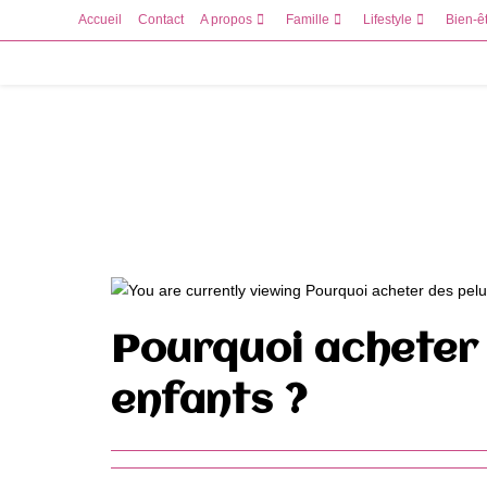
Skip
Accueil
Contact
A propos
Famille
Lifestyle
Bien-ê
to
content
Pourquoi acheter 
enfants ?