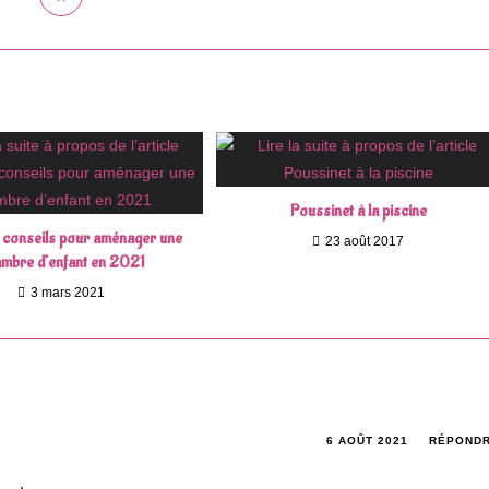
Ouvrir
dans
une
autre
fenêtre
Poussinet à la piscine
 conseils pour aménager une
23 août 2017
mbre d’enfant en 2021
3 mars 2021
6 AOÛT 2021
RÉPOND