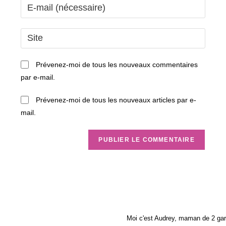
Enter
or
your
username
email
Saisir
to
address
l’URL
comment
to
de
Prévenez-moi de tous les nouveaux commentaires
comment
votre
par e-mail.
site
(facultatif)
Prévenez-moi de tous les nouveaux articles par e-
mail.
Moi c'est Audrey, maman de 2 gar