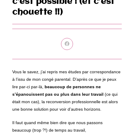
c’est possible ! (et c’est
chouette !!)
Ouvrir
dans
une
autre
fenêtre
Vous le savez, j’ai repris mes études par correspondance
à l’issu de mon congé parental. D’après ce que je peux
lire par-ci par-là,
beaucoup de personnes ne
s’épanouissent pas ou plus dans leur travail
(ce qui
était mon cas), la reconversion professionnelle est alors
une bonne solution pour voir d’autres horizons.
Il faut quand même bien dire que nous passons
beaucoup (trop ?!) de temps au travail,