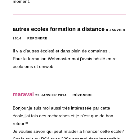
moment.
autres ecoles formation a distance
8 JANVIER
2014
RÉPONDRE
Il y a d’autres écoles! et dans plein de domaines..
Pour la formation Webmaster moi j’avais hésité entre
ecole ems et emweb
maraval
23 JANVIER 2014
RÉPONDRE
Bonjour,je suis moi aussi très intéressée par cette
école,j’ai fais des recherches et je n’est que de bon
retour!!!
Je voulais savoir qui peut m’aider a financer cette école?
Car je suis au RSA avec 299e par moi donc impossible