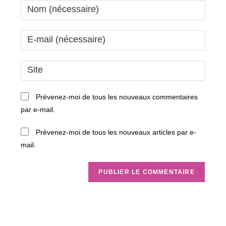
Enter
your
name
Enter
or
your
username
email
Saisir
to
address
l’URL
comment
to
de
Prévenez-moi de tous les nouveaux commentaires
comment
votre
par e-mail.
site
(facultatif)
Prévenez-moi de tous les nouveaux articles par e-
mail.