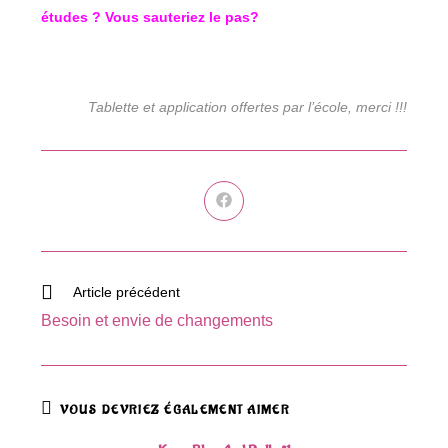
études ? Vous sauteriez le pas?
Tablette et application offertes par l’école, merci !!!
Ouvrir
dans
une
autre
fenêtre
Read
Article précédent
more
Besoin et envie de changements
articles
VOUS DEVRIEZ ÉGALEMENT AIMER