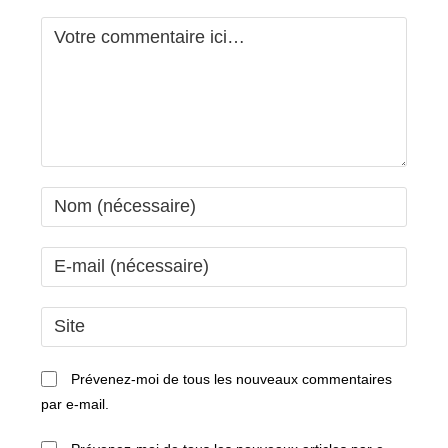
Comment
Enter
your
name
Enter
or
your
username
email
Saisir
to
address
l’URL
comment
to
de
Prévenez-moi de tous les nouveaux commentaires
comment
votre
par e-mail.
site
(facultatif)