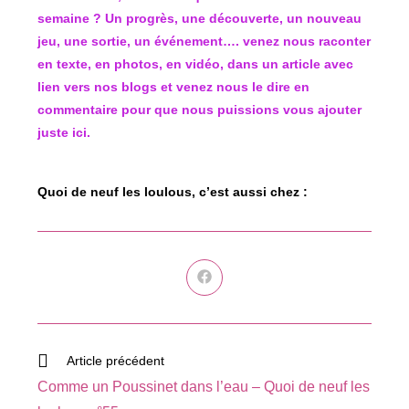
semaine ? Un progrès, une découverte, un nouveau
jeu, une sortie, un événement…. venez nous raconter
en texte, en photos, en vidéo, dans un article avec
lien vers nos blogs et venez nous le dire en
commentaire pour que nous puissions vous ajouter
juste ici.
Quoi de neuf les loulous, c’est aussi chez :
Ouvrir
dans
une
autre
fenêtre
Read
Article précédent
more
Comme un Poussinet dans l’eau – Quoi de neuf les
articles