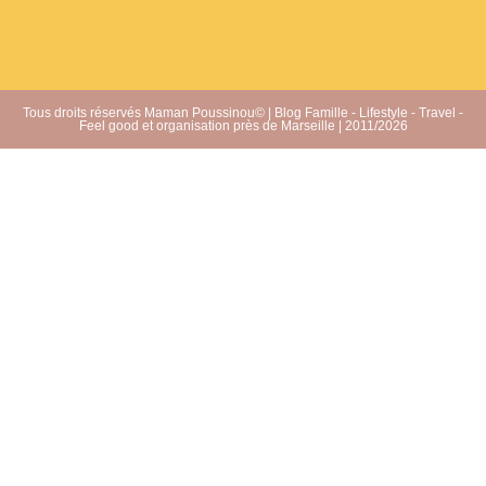
Tous droits réservés Maman Poussinou© | Blog Famille - Lifestyle - Travel -
Feel good et organisation près de Marseille | 2011/2026