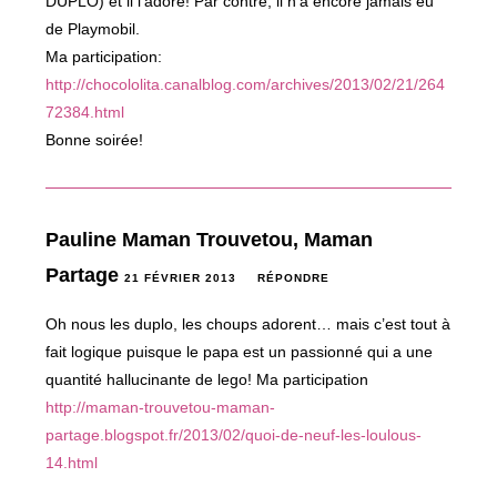
DUPLO) et il l’adore! Par contre, il n’a encore jamais eu
de Playmobil.
Ma participation:
http://chocololita.canalblog.com/archives/2013/02/21/264
72384.html
Bonne soirée!
Pauline Maman Trouvetou, Maman
Partage
21 FÉVRIER 2013
RÉPONDRE
Oh nous les duplo, les choups adorent… mais c’est tout à
fait logique puisque le papa est un passionné qui a une
quantité hallucinante de lego! Ma participation
http://maman-trouvetou-maman-
partage.blogspot.fr/2013/02/quoi-de-neuf-les-loulous-
14.html