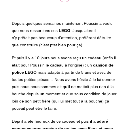
dans
une
autre
fenêtre
Depuis quelques semaines maintenant Poussin a voulu
que nous ressortions ses
LEGO
. Jusqu’alors il
n’y prêtait pas beaucoup d’attention, préférant détruire
que construire (c’est ptet bien pour ça).
Et puis il y a 10 jours nous avons reçu un cadeau (enfin il
était pour Poussin le cadeau à l’origine) : un
camion de
police LEGO
mais adapté à partir de 5 ans et avec de
toutes petites pièces… Nous avons hésité à le lui donner
puis nous nous sommes dit qu’il ne mettait plus rien à la
bouche depuis un moment et que sous condition de jouer
loin de son petit frère (qui lui met tout à la bouche) ça
pouvait peut être le faire.
Déjà il a été heureux de ce cadeau et puis
il a adoré
monter ce gros camion de police avec Papa et avec