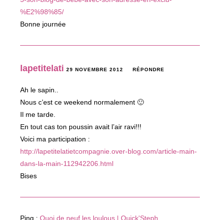
%E2%98%85/
Bonne journée
lapetitelati
29 NOVEMBRE 2012
RÉPONDRE
Ah le sapin..
Nous c’est ce weekend normalement 🙂
Il me tarde.
En tout cas ton poussin avait l’air ravi!!!
Voici ma participation :
http://lapetitelatietcompagnie.over-blog.com/article-main-
dans-la-main-112942206.html
Bises
Ping :
Quoi de neuf les loulous | Quick'Steph