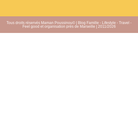
Tous droits réservés Maman Poussinou© | Blog Famille - Lifestyle - Travel -
Feel good et organisation près de Marseille | 2011/2026