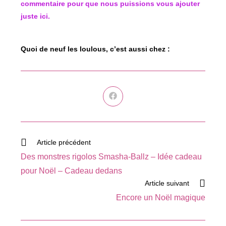
commentaire pour que nous puissions vous ajouter
juste ici.
Quoi de neuf les loulous, c’est aussi chez :
Ouvrir
dans
une
autre
fenêtre
Read
Article précédent
more
Des monstres rigolos Smasha-Ballz – Idée cadeau
articles
pour Noël – Cadeau dedans
Article suivant
Encore un Noël magique