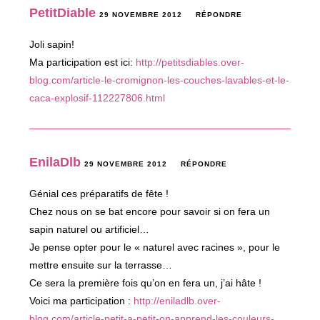
PetitDiable
29 NOVEMBRE 2012
RÉPONDRE
Joli sapin!
Ma participation est ici:
http://petitsdiables.over-
blog.com/article-le-cromignon-les-couches-lavables-et-le-
caca-explosif-112227806.html
EnilaDlb
29 NOVEMBRE 2012
RÉPONDRE
Génial ces préparatifs de fête !
Chez nous on se bat encore pour savoir si on fera un
sapin naturel ou artificiel…
Je pense opter pour le « naturel avec racines », pour le
mettre ensuite sur la terrasse…
Ce sera la première fois qu’on en fera un, j’ai hâte !
Voici ma participation :
http://eniladlb.over-
blog.com/article-petit-a-petit-on-apprend-les-couleurs-