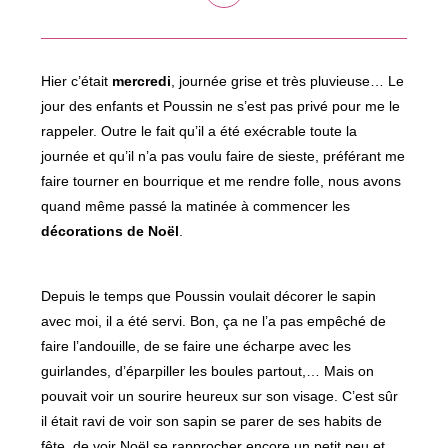
dans
une
autre
fenêtre
Hier c’était
mercredi
, journée grise et très pluvieuse… Le
jour des enfants et Poussin ne s’est pas privé pour me le
rappeler. Outre le fait qu’il a été exécrable toute la
journée et qu’il n’a pas voulu faire de sieste, préférant me
faire tourner en bourrique et me rendre folle, nous avons
quand même passé la matinée à commencer les
décorations de Noël
.
Depuis le temps que Poussin voulait décorer le sapin
avec moi, il a été servi. Bon, ça ne l’a pas empêché de
faire l’andouille, de se faire une écharpe avec les
guirlandes, d’éparpiller les boules partout,… Mais on
pouvait voir un sourire heureux sur son visage. C’est sûr
il était ravi de voir son sapin se parer de ses habits de
fête, de voir Noël se rapprocher encore un petit peu et