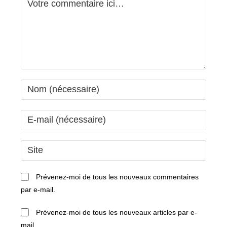
Enter
your
name
Enter
or
your
username
email
Saisir
to
address
l’URL
comment
to
de
Prévenez-moi de tous les nouveaux commentaires
comment
votre
par e-mail.
site
(facultatif)
Prévenez-moi de tous les nouveaux articles par e-
mail.