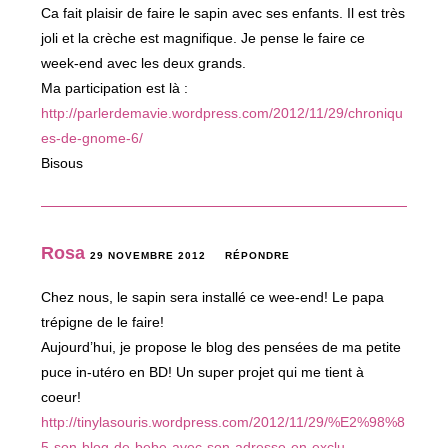
Ca fait plaisir de faire le sapin avec ses enfants. Il est très
joli et la crèche est magnifique. Je pense le faire ce
week-end avec les deux grands.
Ma participation est là :
http://parlerdemavie.wordpress.com/2012/11/29/chroniqu
es-de-gnome-6/
Bisous
Rosa
29 NOVEMBRE 2012
RÉPONDRE
Chez nous, le sapin sera installé ce wee-end! Le papa
trépigne de le faire!
Aujourd’hui, je propose le blog des pensées de ma petite
puce in-utéro en BD! Un super projet qui me tient à
coeur!
http://tinylasouris.wordpress.com/2012/11/29/%E2%98%8
5-son-blog-de-bebe-avec-son-adresse-en-exclu-