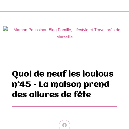
Skip
to
content
Quoi de neuf les loulous
n°45 – La maison prend
des allures de fête
Ouvrir