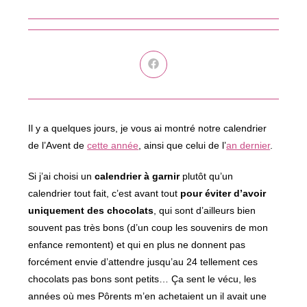
Ouvrir
dans
une
autre
fenêtre
Il y a quelques jours, je vous ai montré notre calendrier
de l’Avent de
cette année
, ainsi que celui de l’
an dernier
.
Si j’ai choisi un
calendrier à garnir
plutôt qu’un
calendrier tout fait, c’est avant tout
pour éviter d’avoir
uniquement des chocolats
, qui sont d’ailleurs bien
souvent pas très bons (d’un coup les souvenirs de mon
enfance remontent) et qui en plus ne donnent pas
forcément envie d’attendre jusqu’au 24 tellement ces
chocolats pas bons sont petits… Ça sent le vécu, les
années où mes Pôrents m’en achetaient un il avait une