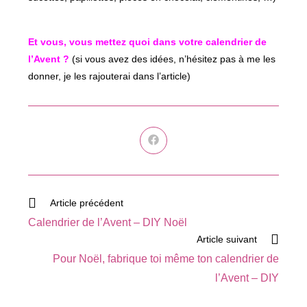
Et vous, vous mettez quoi dans votre calendrier de
l’Avent ?
(si vous avez des idées, n’hésitez pas à me les
donner, je les rajouterai dans l’article)
Ouvrir
dans
une
autre
fenêtre
Read
Article précédent
more
Calendrier de l’Avent – DIY Noël
articles
Article suivant
Pour Noël, fabrique toi même ton calendrier de
l’Avent – DIY