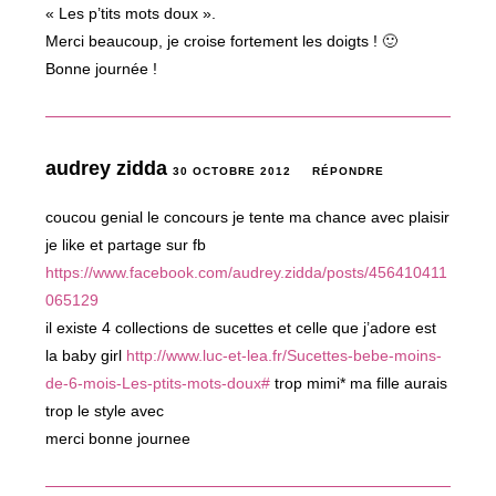
« Les p’tits mots doux ».
Merci beaucoup, je croise fortement les doigts ! 🙂
Bonne journée !
audrey zidda
30 OCTOBRE 2012
RÉPONDRE
coucou genial le concours je tente ma chance avec plaisir
je like et partage sur fb
https://www.facebook.com/audrey.zidda/posts/456410411
065129
il existe 4 collections de sucettes et celle que j’adore est
la baby girl
http://www.luc-et-lea.fr/Sucettes-bebe-moins-
de-6-mois-Les-ptits-mots-doux#
trop mimi* ma fille aurais
trop le style avec
merci bonne journee