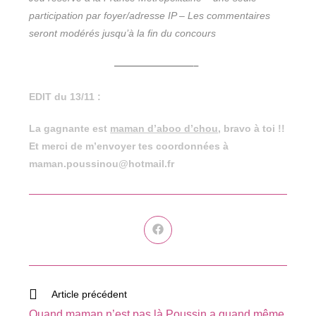
participation par foyer/adresse IP – Les commentaires
seront modérés jusqu’à la fin du concours
————————–
EDIT du 13/11 :
La gagnante est
maman d’aboo d’chou
, bravo à toi !!
Et merci de m’envoyer tes coordonnées à
maman.poussinou@hotmail.fr
Ouvrir
dans
une
autre
fenêtre
Read
Article précédent
more
Quand maman n’est pas là Poussin a quand même