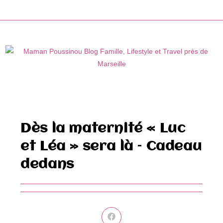
Skip
to
content
Dès la maternité « Luc
et Léa » sera là – Cadeau
dedans
Ouvrir