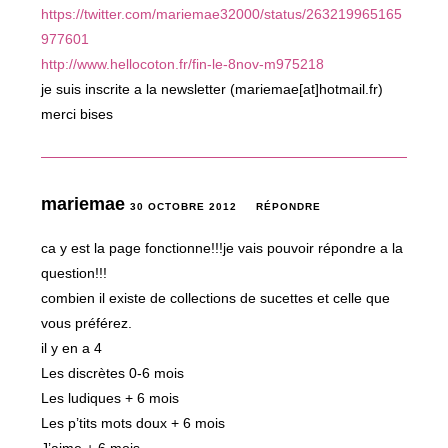
https://twitter.com/mariemae32000/status/263219965165
977601
http://www.hellocoton.fr/fin-le-8nov-m975218
je suis inscrite a la newsletter (mariemae[at]hotmail.fr)
merci bises
mariemae
30 OCTOBRE 2012
RÉPONDRE
ca y est la page fonctionne!!!je vais pouvoir répondre a la
question!!!
combien il existe de collections de sucettes et celle que
vous préférez.
il y en a 4
Les discrètes 0-6 mois
Les ludiques + 6 mois
Les p’tits mots doux + 6 mois