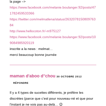
la page –>
https://www.facebook.com/melanie.boulanger.92/posts/47
1782459533366
https://twitter.com/melmatlena/status/2632078150809763
84
http://www.hellocoton.fr/-m975127
https://www.facebook.com/melanie.boulanger.92/posts/10
9084985920119
inscrite a la news : melmat…
merci beaucoup bonne journée
maman d'aboo d''chou
30 OCTOBRE 2012
RÉPONDRE
Il y a 4 types de sucettes différents, je préfère les
discrètes (parce que c’est pour nouveau-né et que pour
l’instant je ne vois pas au-delà… 😉