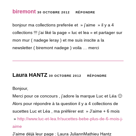
biremont
30 OCTOBRE 2012
RÉPONDRE
bonjour ma collections preferée et » j’aime » il y a 4
collections !!! j’ai liké la page « luc et lea » et partager sur
mon mur ( nadege leray ) et me suis inscite a la
newsletter ( biremont nadege ) voila … merci
Laura HANTZ
30 OCTOBRE 2012
RÉPONDRE
Bonjour,
Merci pour ce concours , j’adore la marque Luc et Léa 🙂
Alors pour répondre à ta question il y a 4 collections de
sucettes Luc et Léa , ma préférer est » J’aime + 6 mois
»
http://www.luc-et-lea.fr/sucettes-bebe-plus-de-6-mois-j-
aime
J’aime déjà leur page : Laura JuliannMathieu Hantz