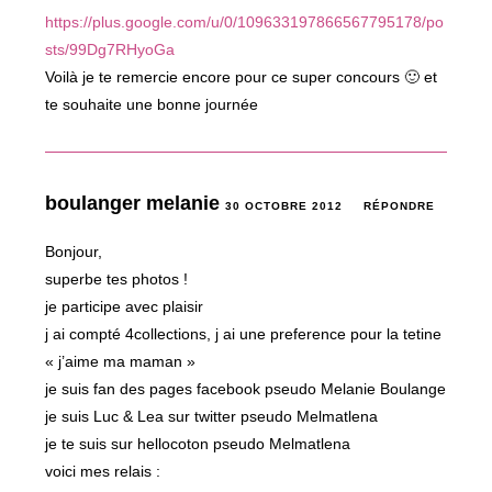
https://plus.google.com/u/0/109633197866567795178/po
sts/99Dg7RHyoGa
Voilà je te remercie encore pour ce super concours 🙂 et
te souhaite une bonne journée
boulanger melanie
30 OCTOBRE 2012
RÉPONDRE
Bonjour,
superbe tes photos !
je participe avec plaisir
j ai compté 4collections, j ai une preference pour la tetine
« j’aime ma maman »
je suis fan des pages facebook pseudo Melanie Boulange
je suis Luc & Lea sur twitter pseudo Melmatlena
je te suis sur hellocoton pseudo Melmatlena
voici mes relais :