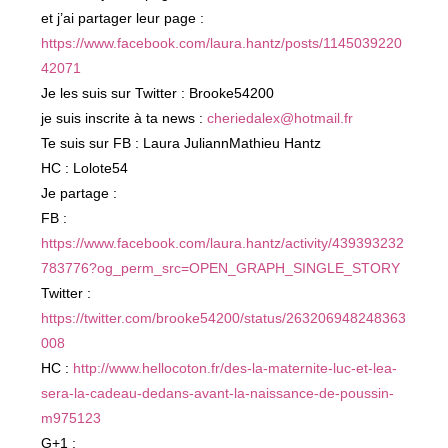
et j’ai partager leur page :
https://www.facebook.com/laura.hantz/posts/1145039220
42071
Je les suis sur Twitter : Brooke54200
je suis inscrite à ta news :
cheriedalex@hotmail.fr
Te suis sur FB : Laura JuliannMathieu Hantz
HC : Lolote54
Je partage :
FB :
https://www.facebook.com/laura.hantz/activity/439393232
783776?og_perm_src=OPEN_GRAPH_SINGLE_STORY
Twitter :
https://twitter.com/brooke54200/status/263206948248363
008
HC :
http://www.hellocoton.fr/des-la-maternite-luc-et-lea-
sera-la-cadeau-dedans-avant-la-naissance-de-poussin-
m975123
G+1 :