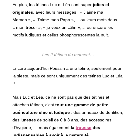
En plus, les tétines Luc et Léa sont super
jolies et
originales
, avec leurs messages : « J’aime ma
Maman », « J’aime mon Papa »,… ou leurs mots doux :
« mon trésor », « je veux un câlin »,… ou encore les
motifs ludiques et celles phosphorescentes la nuit.
Les 2 tétines du moment…
Encore aujourd’hui Poussin a une tétine, seulement pour
la sieste, mais ce sont uniquement des tétines Luc et Léa
!!
Mais Luc et Léa, ce ne sont pas que des tétines et
attaches tétines, c’est
tout une gamme de petite
puériculture chic et ludique
: des anneaux de dentition,
des lunettes de soleil de 0 à 3 ans, des accessoires
d’hygiène, … mais également
la
trousse
des
indispensables à avoir à la maternité
.