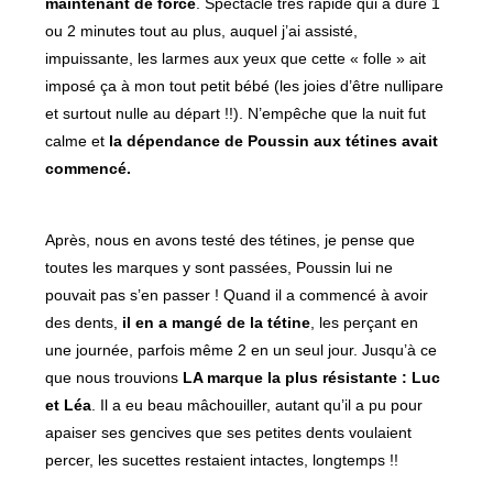
maintenant de force
. Spectacle très rapide qui a duré 1
ou 2 minutes tout au plus, auquel j’ai assisté,
impuissante, les larmes aux yeux que cette « folle » ait
imposé ça à mon tout petit bébé (les joies d’être nullipare
et surtout nulle au départ !!). N’empêche que la nuit fut
calme et
la dépendance de Poussin aux tétines avait
commencé.
Après, nous en avons testé des tétines, je pense que
toutes les marques y sont passées, Poussin lui ne
pouvait pas s’en passer ! Quand il a commencé à avoir
des dents,
il en a mangé de la tétine
, les perçant en
une journée, parfois même 2 en un seul jour. Jusqu’à ce
que nous trouvions
LA marque la plus résistante : Luc
et Léa
. Il a eu beau mâchouiller, autant qu’il a pu pour
apaiser ses gencives que ses petites dents voulaient
percer, les sucettes restaient intactes, longtemps !!