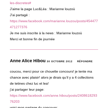
les-discretes#
J’aime la page Luc&Léa : Marianne louzoù
J’ai partagé :
https://www.facebook.com/marianne.louzou/posts/454477
471277376
Je me suis inscrite à la news : Marianne louzoù
Merci et bonne fin de journée
Anne Alice Hibou
30 OCTOBRE 2012
RÉPONDRE
coucou, merci pour ce chouette concours! je tente ma
chance avec plaisir! alors je dirais qu’il y a 4 collections
de tetines chez luc et lea!
j’ai partager leur page:
https://www.facebook.com/anne.hibou/posts/2408618293
76203
voici mon partage du concours: