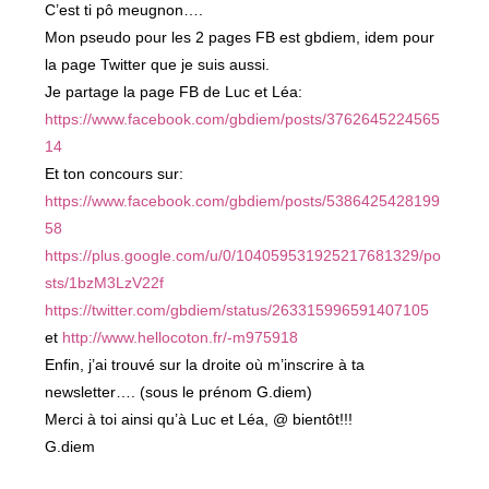
C’est ti pô meugnon….
Mon pseudo pour les 2 pages FB est gbdiem, idem pour
la page Twitter que je suis aussi.
Je partage la page FB de Luc et Léa:
https://www.facebook.com/gbdiem/posts/3762645224565
14
Et ton concours sur:
https://www.facebook.com/gbdiem/posts/5386425428199
58
https://plus.google.com/u/0/104059531925217681329/po
sts/1bzM3LzV22f
https://twitter.com/gbdiem/status/263315996591407105
et
http://www.hellocoton.fr/-m975918
Enfin, j’ai trouvé sur la droite où m’inscrire à ta
newsletter…. (sous le prénom G.diem)
Merci à toi ainsi qu’à Luc et Léa, @ bientôt!!!
G.diem