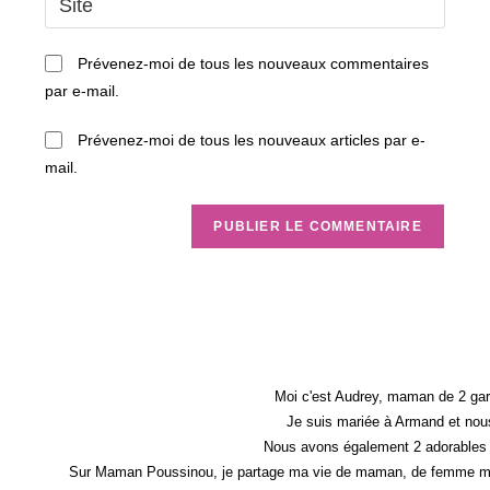
to
address
l’URL
comment
to
de
Prévenez-moi de tous les nouveaux commentaires
comment
votre
par e-mail.
site
(facultatif)
Prévenez-moi de tous les nouveaux articles par e-
mail.
Moi c'est Audrey, maman de 2 gar
Je suis mariée à Armand et nous
Nous avons également 2 adorables 
Sur Maman Poussinou, je partage ma vie de maman, de femme mais 