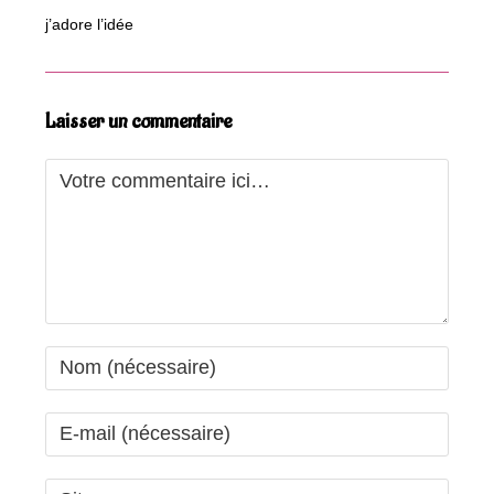
j’adore l’idée
Laisser un commentaire
Comment
Enter
your
name
Enter
or
your
username
email
Saisir