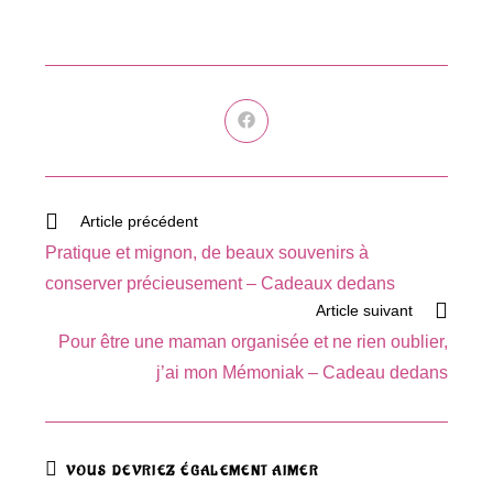
Ouvrir
dans
une
autre
fenêtre
Read
Article précédent
more
Pratique et mignon, de beaux souvenirs à
articles
conserver précieusement – Cadeaux dedans
Article suivant
Pour être une maman organisée et ne rien oublier,
j’ai mon Mémoniak – Cadeau dedans
VOUS DEVRIEZ ÉGALEMENT AIMER