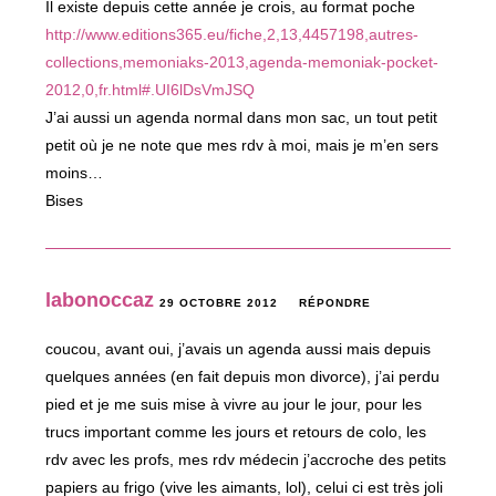
Il existe depuis cette année je crois, au format poche
http://www.editions365.eu/fiche,2,13,4457198,autres-
collections,memoniaks-2013,agenda-memoniak-pocket-
2012,0,fr.html#.UI6lDsVmJSQ
J’ai aussi un agenda normal dans mon sac, un tout petit
petit où je ne note que mes rdv à moi, mais je m’en sers
moins…
Bises
labonoccaz
29 OCTOBRE 2012
RÉPONDRE
coucou, avant oui, j’avais un agenda aussi mais depuis
quelques années (en fait depuis mon divorce), j’ai perdu
pied et je me suis mise à vivre au jour le jour, pour les
trucs important comme les jours et retours de colo, les
rdv avec les profs, mes rdv médecin j’accroche des petits
papiers au frigo (vive les aimants, lol), celui ci est très joli