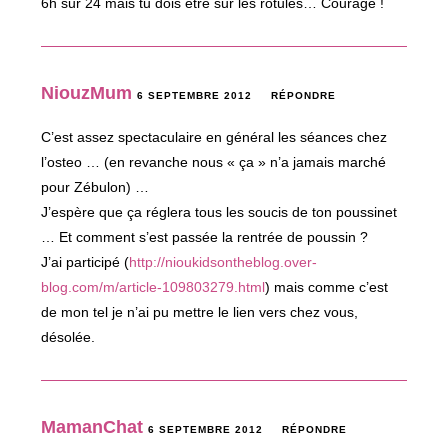
6h sur 24 mais tu dois être sur les rotules… Courage !
NiouzMum
6 SEPTEMBRE 2012
RÉPONDRE
C’est assez spectaculaire en général les séances chez
l’osteo … (en revanche nous « ça » n’a jamais marché
pour Zébulon) …
J’espère que ça réglera tous les soucis de ton poussinet
… Et comment s’est passée la rentrée de poussin ?
J’ai participé (
http://nioukidsontheblog.over-
blog.com/m/article-109803279.html
) mais comme c’est
de mon tel je n’ai pu mettre le lien vers chez vous,
désolée.
MamanChat
6 SEPTEMBRE 2012
RÉPONDRE