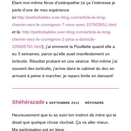
Etant moi-même férue d’ostéopathie (si ça t’intéresse je
parle d’une de mes expérience
ici:
http://petitsdiables.over-blog.com/article-le-long-
chemin-vers-le-cromignon-7-vivre-avec-107603651.html
et là:
http://petitsdiables.over-blog.com/article-le-long-
chemin-vers-le-cromignon-2-pma-a-domicile-
105665761.html
), j’ai emmené la Pouillette quand elle a
eu 3 semaines, parce qu’elle avait manifestement un
torticolis. Résultat probant en une séance. Moi-même j’ai
souvent des torticolis, j’arrive dans le cabinet du doc en
arrivant à peine à marcher, je repars limite en dansant!
Shéhérazade
6 SEPTEMBRE 2012
RÉPONDRE
Heureusement que tu as suivi ton instinct de mère qui te
disait que quelque chose clochait. Ça va aller mieux.
Ma participation est en ligne :