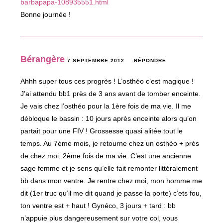
barbapapa-108935551.html
Bonne journée !
Bérangère
7 SEPTEMBRE 2012
RÉPONDRE
Ahhh super tous ces progrès ! L’osthéo c’est magique !
J’ai attendu bb1 près de 3 ans avant de tomber enceinte.
Je vais chez l’osthéo pour la 1ère fois de ma vie. Il me
débloque le bassin : 10 jours après enceinte alors qu’on
partait pour une FIV ! Grossesse quasi alitée tout le
temps. Au 7ème mois, je retourne chez un osthéo + près
de chez moi, 2ème fois de ma vie. C’est une ancienne
sage femme et je sens qu’elle fait remonter littéralement
bb dans mon ventre. Je rentre chez moi, mon homme me
dit (1er truc qu’il me dit quand je passe la porte) c’ets fou,
ton ventre est + haut ! Gynéco, 3 jours + tard : bb
n’appuie plus dangereusement sur votre col, vous