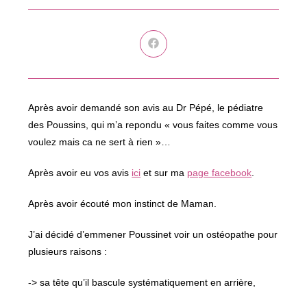
Ouvrir
dans
une
autre
fenêtre
Après avoir demandé son avis au Dr Pépé, le pédiatre
des Poussins, qui m’a repondu « vous faites comme vous
voulez mais ca ne sert à rien »…
Après avoir eu vos avis
ici
et sur ma
page facebook
.
Après avoir écouté mon instinct de Maman.
J’ai décidé d’emmener Poussinet voir un ostéopathe pour
plusieurs raisons :
-> sa tête qu’il bascule systématiquement en arrière,