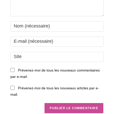
Enter
your
name
Enter
or
your
username
email
Saisir
to
address
l’URL
comment
to
de
Prévenez-moi de tous les nouveaux commentaires
comment
votre
par e-mail.
site
(facultatif)
Prévenez-moi de tous les nouveaux articles par e-
mail.