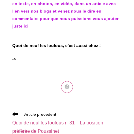
en texte, en photos, en vidéo, dans un article avec
lien vers nos blogs et venez nous le dire en
commentaire pour que nous puissions vous ajouter
juste ici.
Quoi de neuf les loulous, c’est aussi chez :
->
Ouvrir
dans
une
autre
fenêtre
Read
Article précédent
more
Quoi de neuf les loulous n°31 – La position
articles
préférée de Poussinet