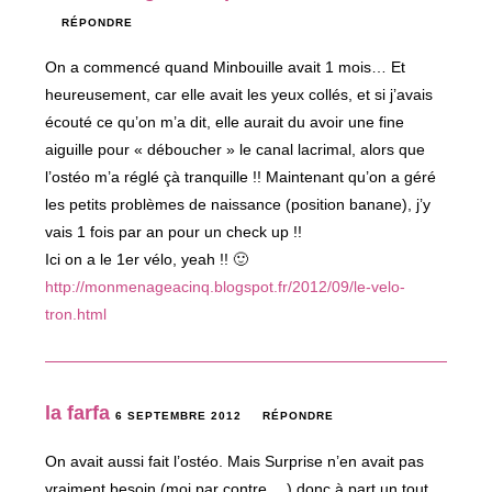
RÉPONDRE
On a commencé quand Minbouille avait 1 mois… Et
heureusement, car elle avait les yeux collés, et si j’avais
écouté ce qu’on m’a dit, elle aurait du avoir une fine
aiguille pour « déboucher » le canal lacrimal, alors que
l’ostéo m’a réglé çà tranquille !! Maintenant qu’on a géré
les petits problèmes de naissance (position banane), j’y
vais 1 fois par an pour un check up !!
Ici on a le 1er vélo, yeah !! 🙂
http://monmenageacinq.blogspot.fr/2012/09/le-velo-
tron.html
la farfa
6 SEPTEMBRE 2012
RÉPONDRE
On avait aussi fait l’ostéo. Mais Surprise n’en avait pas
vraiment besoin (moi par contre….) donc à part un tout