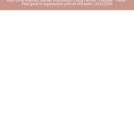
Tous droits réservés Maman Poussinou© | Blog Famille - Lifestyle - Travel -
Feel good et organisation près de Marseille | 2011/2026