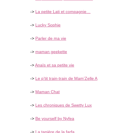
->
La petite Lati et compagnie…
->
Lucky Sophie
->
Parler de ma vie
->
maman geekette
->
Anaïs et sa petite vie
->
Le p’tit train-train de Mam’Zelle A
->
Maman Chat
->
Les chroniques de Swetty Lux
->
Be yourself by Nyfea
->
La tanière de la farfa