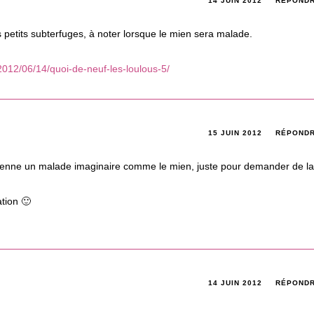
14 JUIN 2012
RÉPOND
s petits subterfuges, à noter lorsque le mien sera malade.
012/06/14/quoi-de-neuf-les-loulous-5/
15 JUIN 2012
RÉPOND
vienne un malade imaginaire comme le mien, juste pour demander de la
tion 🙂
14 JUIN 2012
RÉPOND