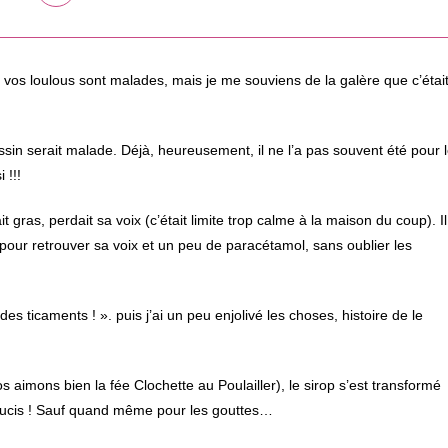
dans
une
autre
fenêtre
os loulous sont malades, mais je me souviens de la galère que c’étai
n serait malade. Déjà, heureusement, il ne l’a pas souvent été pour 
 !!!
ait gras, perdait sa voix (c’était limite trop calme à la maison du coup). Il
our retrouver sa voix et un peu de paracétamol, sans oublier les
es ticaments ! ». puis j’ai un peu enjolivé les choses, histoire de le
s aimons bien la fée Clochette au Poulailler), le sirop s’est transformé
oucis ! Sauf quand même pour les gouttes…