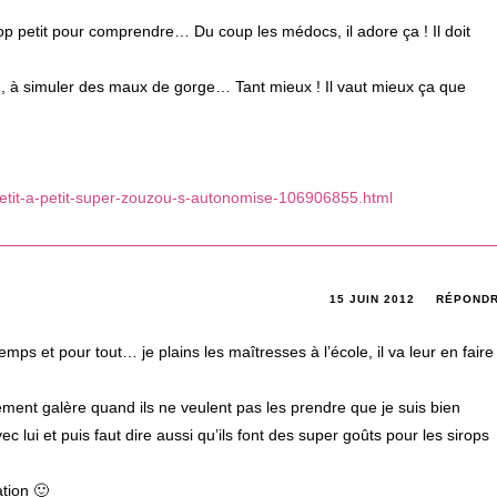
 petit pour comprendre… Du coup les médocs, il adore ça ! Il doit
ssin, à simuler des maux de gorge… Tant mieux ! Il vaut mieux ça que
e-petit-a-petit-super-zouzou-s-autonomise-106906855.html
15 JUIN 2012
RÉPOND
temps et pour tout… je plains les maîtresses à l’école, il va leur en faire
ement galère quand ils ne veulent pas les prendre que je suis bien
ec lui et puis faut dire aussi qu’ils font des super goûts pour les sirops
tion 🙂