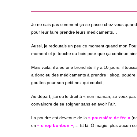
Je ne sais pas comment ça se passe chez vous quand v
pour leur faire prendre leurs médicaments…
Aussi, je redoutais un peu ce moment quand mon Poussi
moment et je touche du bois pour que ça continue ainsi
Mais voilà, il a eu une bronchite il y a 10 jours. il touss
a donc eu des médicaments à prendre : sirop, poudre p
gouttes pour son petit nez qui coulait,…
Au départ, j’ai eu le droit à « non maman, ze veux pas d
convaincre de se soigner sans en avoir l’air.
La poudre est devenue de la
« poussière de fée »
(no
en
« sirop bonbon »
,… Et là, Ô magie, plus aucun s