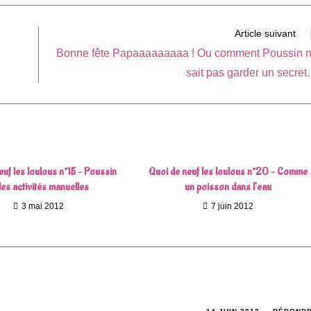
autre
fenêtre
Article suivant
Bonne fête Papaaaaaaaaa ! Ou comment Poussin 
sait pas garder un secre
euf les loulous n°15 – Poussin
Quoi de neuf les loulous n°20 – Comme
 les activités manuelles
un poisson dans l’eau
3 mai 2012
7 juin 2012