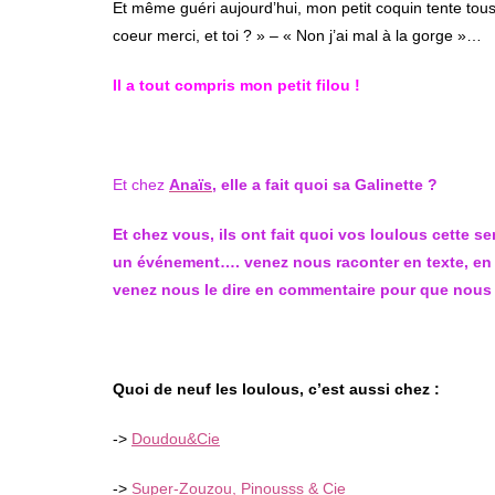
Et même guéri aujourd’hui, mon petit coquin tente to
coeur merci, et toi ? » – « Non j’ai mal à la gorge »…
Il a tout compris mon petit filou !
Et chez
Anaïs
, elle a fait quoi sa Galinette ?
Et chez vous, ils ont fait quoi vos loulous cette 
un événement…. venez nous raconter en texte, en p
venez nous le dire en commentaire pour que nous p
Quoi de neuf les loulous, c’est aussi chez :
->
Doudou&Cie
->
Super-Zouzou, Pinousss & Cie