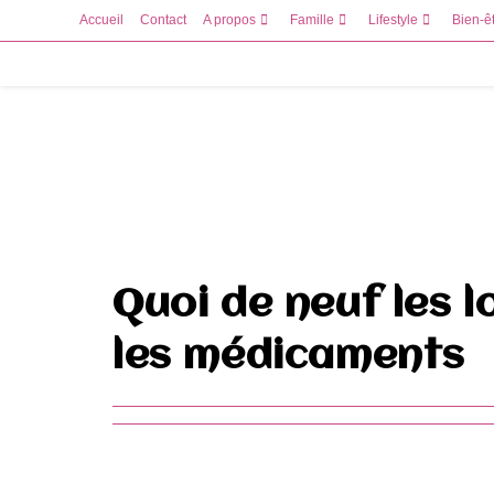
Skip
Accueil
Contact
A propos
Famille
Lifestyle
Bien-ê
to
content
Quoi de neuf les l
les médicaments