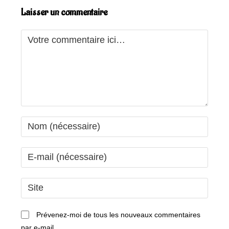
Laisser un commentaire
Comment
Enter
your
name
Enter
or
your
username
email
Saisir
to
address
l’URL
comment
to
de
Prévenez-moi de tous les nouveaux commentaires
comment
votre
par e-mail.