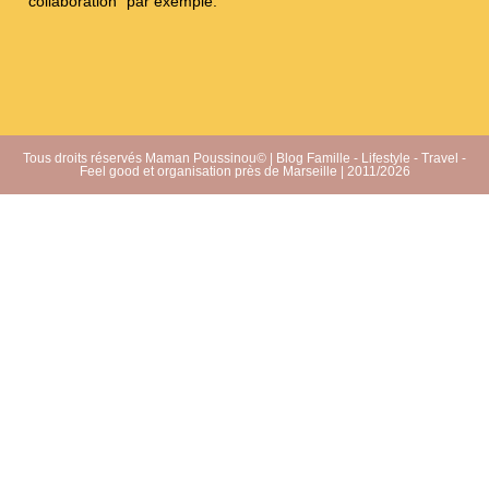
collaboration" par exemple.
Tous droits réservés Maman Poussinou© | Blog Famille - Lifestyle - Travel -
Feel good et organisation près de Marseille | 2011/2026