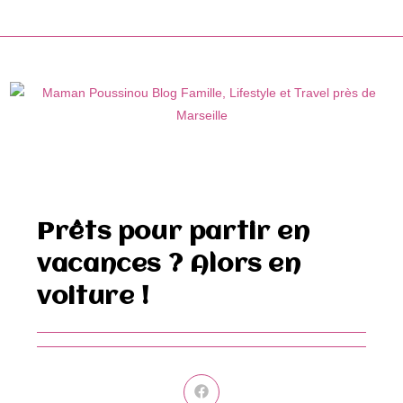
Skip
to
content
Prêts pour partir en
vacances ? Alors en
voiture !
Ouvrir