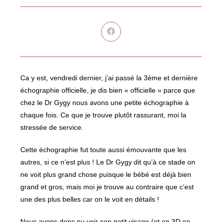
Ouvrir
dans
une
autre
fenêtre
Ca y est, vendredi dernier, j’ai passé la 3ème et dernière
échographie officielle, je dis bien « officielle » parce que
chez le Dr Gygy nous avons une petite échographie à
chaque fois. Ce que je trouve plutôt rassurant, moi la
stressée de service.
Cette échographie fut toute aussi émouvante que les
autres, si ce n’est plus ! Le Dr Gygy dit qu’à ce stade on
ne voit plus grand chose puisque le bébé est déjà bien
grand et gros, mais moi je trouve au contraire que c’est
une des plus belles car on le voit en détails !
Nous avons donc pu voir son petit visage (et en 3D en