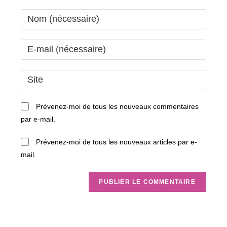
Enter
your
name
Enter
or
your
username
email
Saisir
to
address
l’URL
comment
to
de
Prévenez-moi de tous les nouveaux commentaires
comment
votre
par e-mail.
site
(facultatif)
Prévenez-moi de tous les nouveaux articles par e-
mail.