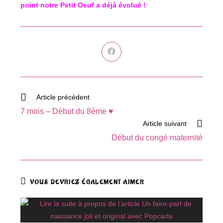
point notre Petit Oeuf a déjà évolué !
Ouvrir
dans
une
autre
fenêtre
Read
Article précédent
more
7 mois – Début du 8ème ♥
articles
Article suivant
Début du congé maternité
VOUS DEVRIEZ ÉGALEMENT AIMER