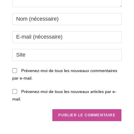
Enter
your
name
Enter
or
your
username
email
Saisir
to
address
l’URL
comment
to
de
Prévenez-moi de tous les nouveaux commentaires
comment
votre
par e-mail.
site
(facultatif)
Prévenez-moi de tous les nouveaux articles par e-
mail.