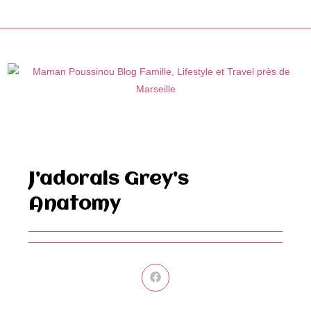
Skip
to
content
J’adorais Grey’s
Anatomy
Ouvrir
dans
une
autre