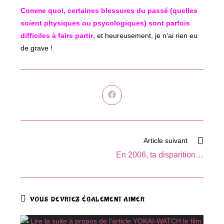
Comme quoi, certaines blessures du passé (quelles
soient physiques ou psycologiques) sont parfois
difficiles à faire partir
, et heureusement, je n’ai rien eu
de grave !
Ouvrir
dans
une
autre
fenêtre
Read
Article suivant
more
En 2006, ta disparition…
articles
VOUS DEVRIEZ ÉGALEMENT AIMER