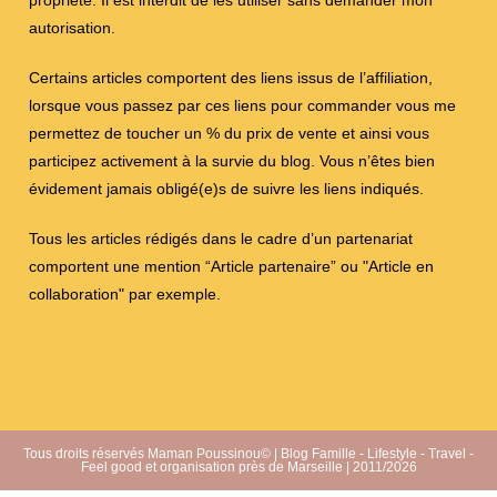
propriété. Il est interdit de les utiliser sans demander mon
autorisation.
Certains articles comportent des liens issus de l’affiliation,
lorsque vous passez par ces liens pour commander vous me
permettez de toucher un % du prix de vente et ainsi vous
participez activement à la survie du blog. Vous n’êtes bien
évidement jamais obligé(e)s de suivre les liens indiqués.
Tous les articles rédigés dans le cadre d’un partenariat
comportent une mention “Article partenaire” ou "Article en
collaboration" par exemple.
Tous droits réservés Maman Poussinou© | Blog Famille - Lifestyle - Travel -
Feel good et organisation près de Marseille | 2011/2026