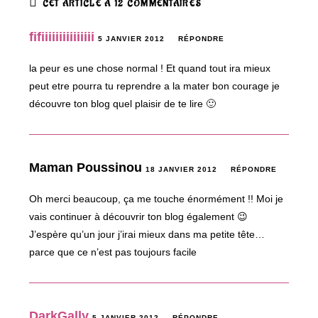
CET ARTICLE A 12 COMMENTAIRES
fifiiiiiiiiiiiiiii
5 JANVIER 2012
RÉPONDRE
la peur es une chose normal ! Et quand tout ira mieux
peut etre pourra tu reprendre a la mater bon courage je
découvre ton blog quel plaisir de te lire 🙂
Maman Poussinou
18 JANVIER 2012
RÉPONDRE
Oh merci beaucoup, ça me touche énormément !! Moi je
vais continuer à découvrir ton blog également 😉
J’espère qu’un jour j’irai mieux dans ma petite tête…
parce que ce n’est pas toujours facile
DarkGally
5 JANVIER 2012
RÉPONDRE