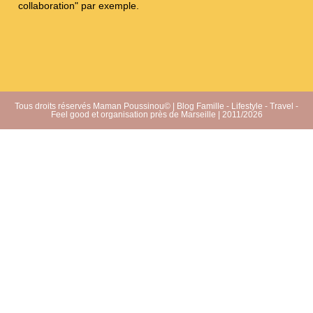
collaboration" par exemple.
Tous droits réservés Maman Poussinou© | Blog Famille - Lifestyle - Travel -
Feel good et organisation près de Marseille | 2011/2026