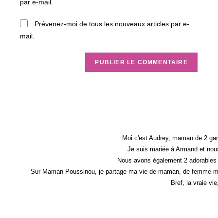
par e-mail.
site
(facultatif)
Prévenez-moi de tous les nouveaux articles par e-
mail.
Moi c'est Audrey, maman de 2 gar
Je suis mariée à Armand et nous
Nous avons également 2 adorables 
Sur Maman Poussinou, je partage ma vie de maman, de femme mais 
Bref, la vraie vi