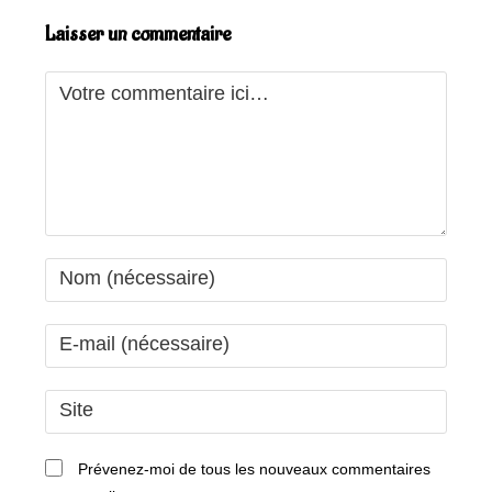
Laisser un commentaire
Comment
Enter
your
name
Enter
or
your
username
email
Saisir
to
address
l’URL
comment
to
de
Prévenez-moi de tous les nouveaux commentaires
comment
votre