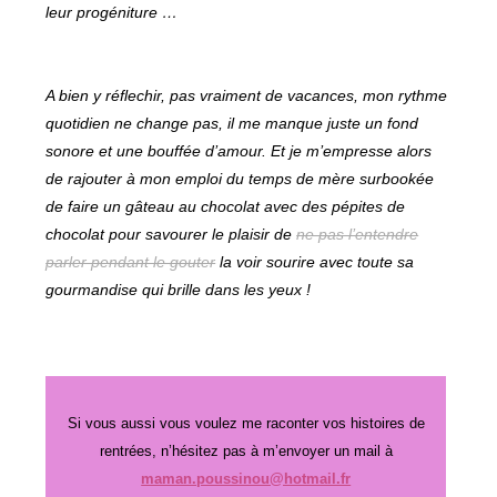
leur progéniture …
A bien y réflechir, pas vraiment de vacances, mon rythme
quotidien ne change pas, il me manque juste un fond
sonore et une bouffée d’amour. Et je m’empresse alors
de rajouter à mon emploi du temps de mère surbookée
de faire un gâteau au chocolat avec des pépites de
chocolat pour savourer le plaisir de
ne pas l’entendre
parler pendant le gouter
la voir sourire avec toute sa
gourmandise qui brille dans les yeux !
Si vous aussi vous voulez me raconter vos histoires de
rentrées, n’hésitez pas à m’envoyer un mail à
maman.poussinou@hotmail.fr