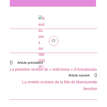
Ouvrir
dans
une
autre
fenêtre
Read
Article précédent
more
La première rentrée de « maîcresse » d’Annabouba
articles
Article suivant
La rentrée scolaire de la fille de Mamounette
Jennilyn